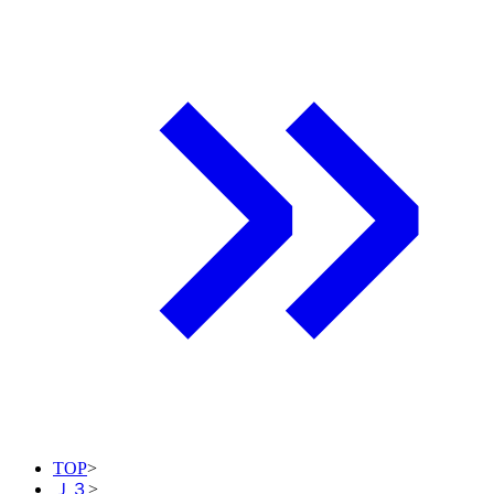
TOP
>
Ｊ３
>