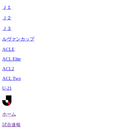
Ｊ１
Ｊ２
Ｊ３
ルヴァンカップ
ACLE
ACL Elite
ACL2
ACL Two
U-21
ホーム
試合速報