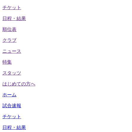
チケット
日程・結果
順位表
クラブ
ニュース
特集
スタッツ
はじめての方へ
ホーム
試合速報
チケット
日程・結果