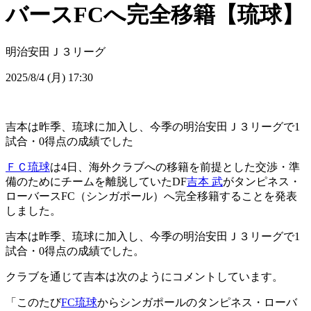
バースFCへ完全移籍【琉球】
明治安田Ｊ３リーグ
2025/8/4 (月) 17:30
吉本は昨季、琉球に加入し、今季の明治安田Ｊ３リーグで1
試合・0得点の成績でした
ＦＣ琉球
は4日、海外クラブへの移籍を前提とした交渉・準
備のためにチームを離脱していたDF
吉本 武
がタンピネス・
ローバースFC（シンガポール）へ完全移籍することを発表
しました。
吉本は昨季、琉球に加入し、今季の明治安田Ｊ３リーグで1
試合・0得点の成績でした。
クラブを通じて吉本は次のようにコメントしています。
「このたび
FC琉球
からシンガポールのタンピネス・ローバ