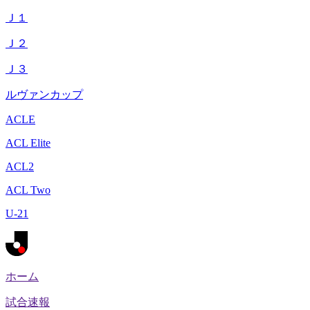
Ｊ１
Ｊ２
Ｊ３
ルヴァンカップ
ACLE
ACL Elite
ACL2
ACL Two
U-21
ホーム
試合速報