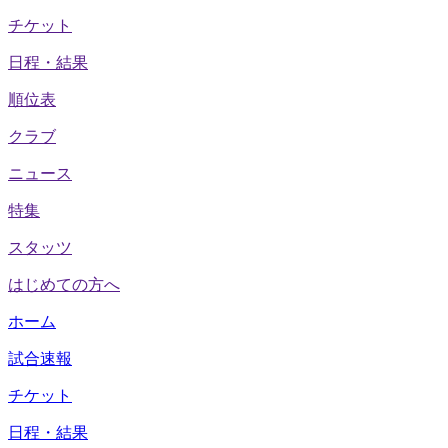
チケット
日程・結果
順位表
クラブ
ニュース
特集
スタッツ
はじめての方へ
ホーム
試合速報
チケット
日程・結果