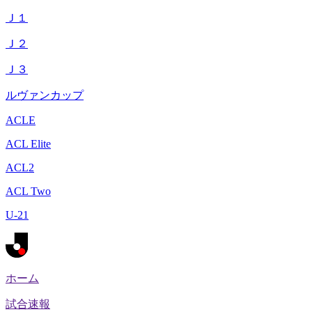
Ｊ１
Ｊ２
Ｊ３
ルヴァンカップ
ACLE
ACL Elite
ACL2
ACL Two
U-21
ホーム
試合速報