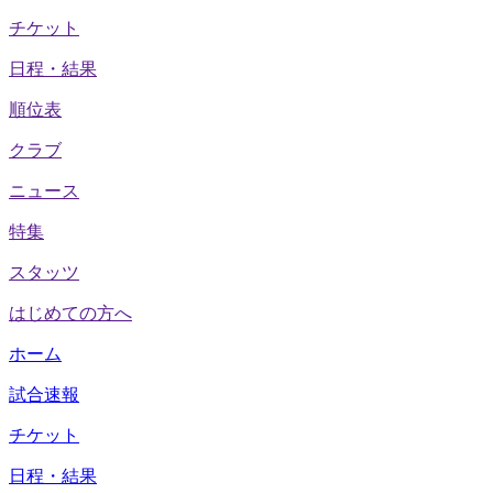
チケット
日程・結果
順位表
クラブ
ニュース
特集
スタッツ
はじめての方へ
ホーム
試合速報
チケット
日程・結果