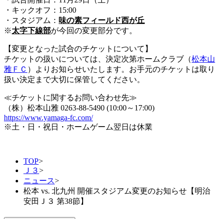
・キックオフ：15:00
・スタジアム：
味の素フィールド西が丘
※
太字下線部
が今回の変更部分です。
【変更となった試合のチケットについて】
チケットの扱いについては、決定次第ホームクラブ（
松本山
雅ＦＣ
）よりお知らせいたします。お手元のチケットは取り
扱い決定まで大切に保管してください。
≪チケットに関するお問い合わせ先≫
（株）松本山雅 0263-88-5490 (10:00～17:00)
https://www.yamaga-fc.com/
※土・日・祝日・ホームゲーム翌日は休業
TOP
>
Ｊ３
>
ニュース
>
松本 vs. 北九州 開催スタジアム変更のお知らせ【明治
安田Ｊ３ 第38節】