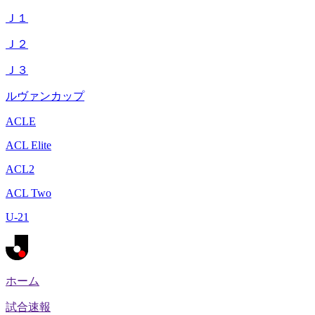
Ｊ１
Ｊ２
Ｊ３
ルヴァンカップ
ACLE
ACL Elite
ACL2
ACL Two
U-21
ホーム
試合速報