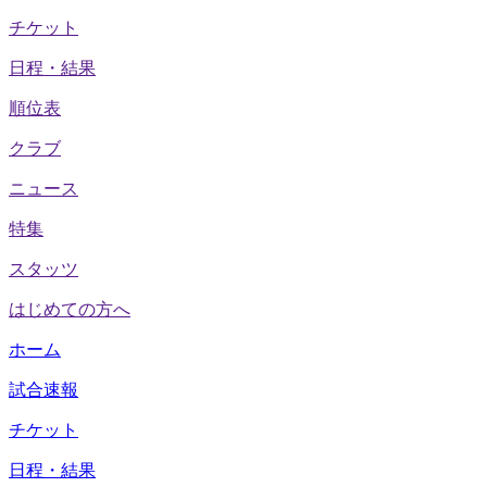
チケット
日程・結果
順位表
クラブ
ニュース
特集
スタッツ
はじめての方へ
ホーム
試合速報
チケット
日程・結果