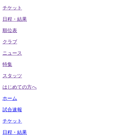
チケット
日程・結果
順位表
クラブ
ニュース
特集
スタッツ
はじめての方へ
ホーム
試合速報
チケット
日程・結果