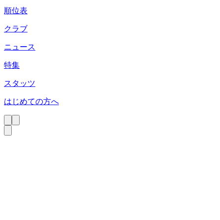
順位表
クラブ
ニュース
特集
スタッツ
はじめての方へ