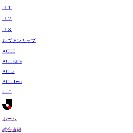
Ｊ１
Ｊ２
Ｊ３
ルヴァンカップ
ACLE
ACL Elite
ACL2
ACL Two
U-21
ホーム
試合速報