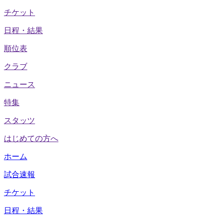
チケット
日程・結果
順位表
クラブ
ニュース
特集
スタッツ
はじめての方へ
ホーム
試合速報
チケット
日程・結果