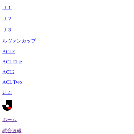
Ｊ１
Ｊ２
Ｊ３
ルヴァンカップ
ACLE
ACL Elite
ACL2
ACL Two
U-21
ホーム
試合速報