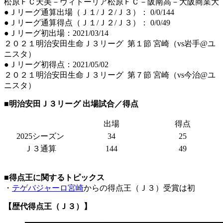
松原ＦＣ天美－ヴィトーリア松原ＦＣ－阪南高－大阪商業大
●Ｊリーグ通算出場（Ｊ１/Ｊ２/Ｊ３）： 0/0/144
●Ｊリーグ通算得点（Ｊ１/Ｊ２/Ｊ３）： 0/0/49
●Ｊリーグ初出場：2021/03/14
２０２１明治安田生命Ｊ３リーグ 第１節 宮崎（vs岩手@ユ
ニスタ）
●Ｊリーグ初得点：2021/05/02
２０２１明治安田生命Ｊ３リーグ 第７節 宮崎（vs今治@ユ
ニスタ）
■明治安田Ｊ３リーグ 出場試合／得点
出場
得点
2025シーズン
34
25
Ｊ３通算
144
49
■得点王に関するトピックス
・
テゲバジャーロ宮崎
からの得点王（Ｊ３）受賞は初
【歴代得点王（Ｊ３）】