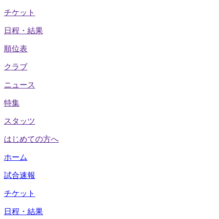
チケット
日程・結果
順位表
クラブ
ニュース
特集
スタッツ
はじめての方へ
ホーム
試合速報
チケット
日程・結果