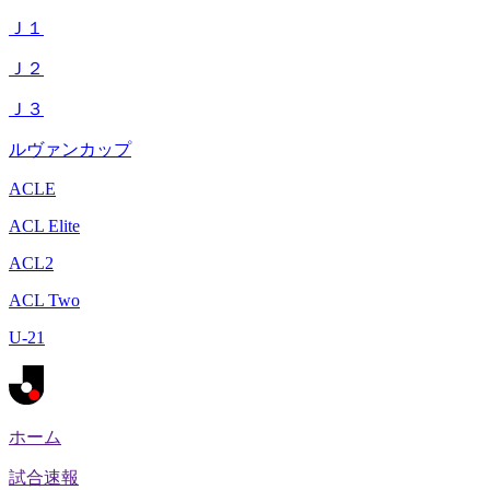
Ｊ１
Ｊ２
Ｊ３
ルヴァンカップ
ACLE
ACL Elite
ACL2
ACL Two
U-21
ホーム
試合速報