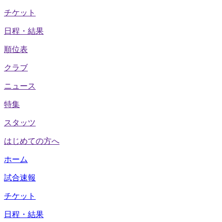
チケット
日程・結果
順位表
クラブ
ニュース
特集
スタッツ
はじめての方へ
ホーム
試合速報
チケット
日程・結果