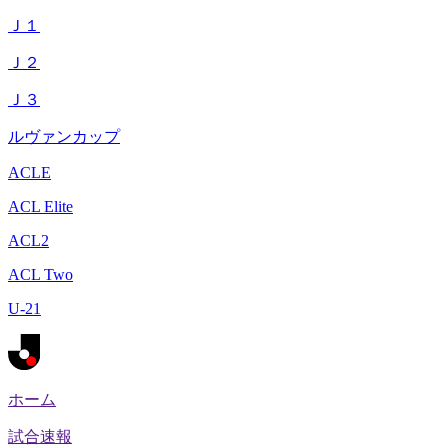
Ｊ１
Ｊ２
Ｊ３
ルヴァンカップ
ACLE
ACL Elite
ACL2
ACL Two
U-21
ホーム
試合速報