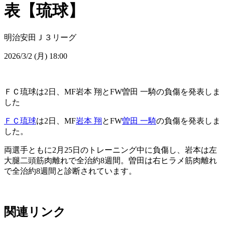
表【琉球】
明治安田Ｊ３リーグ
2026/3/2 (月) 18:00
ＦＣ琉球は2日、MF岩本 翔とFW曽田 一騎の負傷を発表しま
した
ＦＣ琉球
は2日、MF
岩本 翔
とFW
曽田 一騎
の負傷を発表しま
した。
両選手ともに2月25日のトレーニング中に負傷し、岩本は左
大腿二頭筋肉離れで全治約8週間。曽田は右ヒラメ筋肉離れ
で全治約8週間と診断されています。
関連リンク