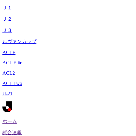
Ｊ１
Ｊ２
Ｊ３
ルヴァンカップ
ACLE
ACL Elite
ACL2
ACL Two
U-21
ホーム
試合速報