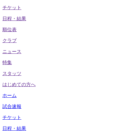
チケット
日程・結果
順位表
クラブ
ニュース
特集
スタッツ
はじめての方へ
ホーム
試合速報
チケット
日程・結果