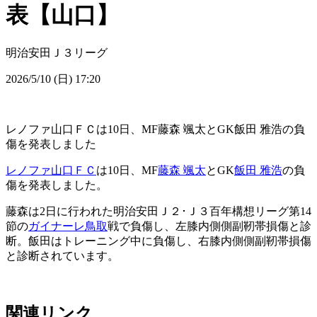
表【山口】
明治安田Ｊ３リーグ
2026/5/10 (日) 17:20
レノファ山口ＦＣは10日、MF藤森 颯太とGK飯田 雅浩の負
傷を発表しました
レノファ山口ＦＣ
は10日、MF
藤森 颯太
とGK
飯田 雅浩
の負
傷を発表しました。
藤森は2日に行われた明治安田Ｊ２･Ｊ３百年構想リーグ第14
節の
ガイナーレ鳥取
戦で負傷し、左膝内側側副靭帯損傷と診
断。飯田はトレーニング中に負傷し、右膝内側側副靭帯損傷
と診断されています。
関連リンク