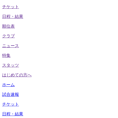
チケット
日程・結果
順位表
クラブ
ニュース
特集
スタッツ
はじめての方へ
ホーム
試合速報
チケット
日程・結果