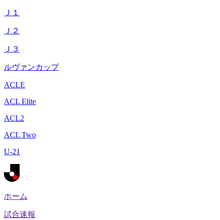
Ｊ１
Ｊ２
Ｊ３
ルヴァンカップ
ACLE
ACL Elite
ACL2
ACL Two
U-21
ホーム
試合速報