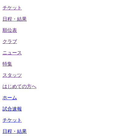
チケット
日程・結果
順位表
クラブ
ニュース
特集
スタッツ
はじめての方へ
ホーム
試合速報
チケット
日程・結果