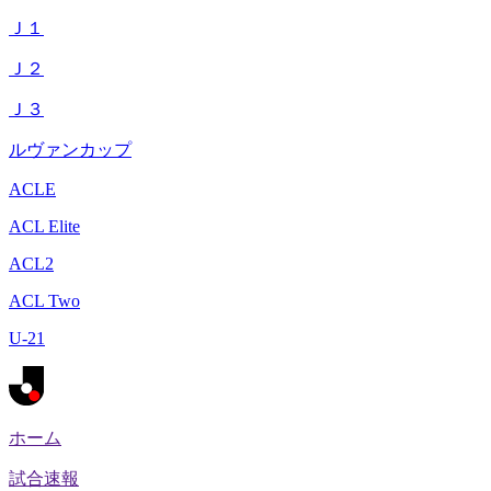
Ｊ１
Ｊ２
Ｊ３
ルヴァンカップ
ACLE
ACL Elite
ACL2
ACL Two
U-21
ホーム
試合速報