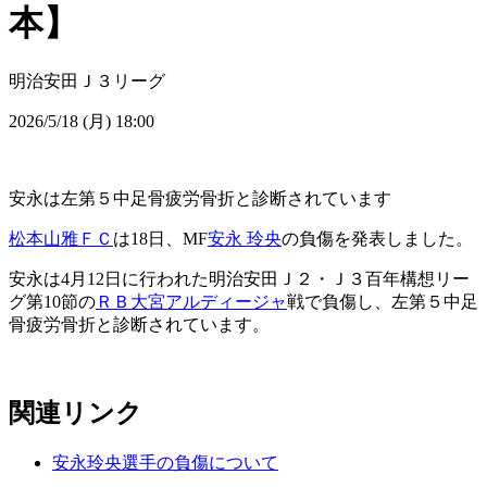
本】
明治安田Ｊ３リーグ
2026/5/18 (月) 18:00
安永は左第５中足骨疲労骨折と診断されています
松本山雅ＦＣ
は18日、MF
安永 玲央
の負傷を発表しました。
安永は4月12日に行われた明治安田Ｊ２・Ｊ３百年構想リー
グ第10節の
ＲＢ大宮アルディージャ
戦で負傷し、左第５中足
骨疲労骨折と診断されています。
関連リンク
安永玲央選手の負傷について