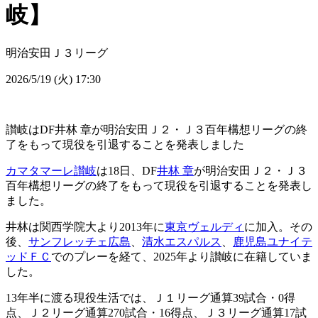
岐】
明治安田Ｊ３リーグ
2026/5/19 (火) 17:30
讃岐はDF井林 章が明治安田Ｊ２・Ｊ３百年構想リーグの終
了をもって現役を引退することを発表しました
カマタマーレ讃岐
は18日、DF
井林 章
が明治安田Ｊ２・Ｊ３
百年構想リーグの終了をもって現役を引退することを発表し
ました。
井林は関西学院大より2013年に
東京ヴェルディ
に加入。その
後、
サンフレッチェ広島
、
清水エスパルス
、
鹿児島ユナイテ
ッドＦＣ
でのプレーを経て、2025年より讃岐に在籍していま
した。
13年半に渡る現役生活では、Ｊ１リーグ通算39試合・0得
点、Ｊ２リーグ通算270試合・16得点、Ｊ３リーグ通算17試