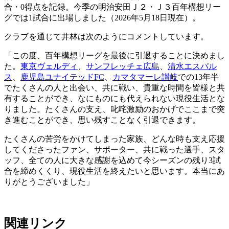
合・0得点を記録。今季の明治安田Ｊ２・Ｊ３百年構想リー
グでは1試合に出場しました（2026年5月18日現在）。
クラブを通じて井林は次のようにコメントしています。
「この度、百年構想リーグを最後に引退することに決めまし
た。
東京ヴェルディ
、
サンフレッチェ広島
、
清水エスパル
ス
、
鹿児島ユナイテッドFC
、
カマタマーレ讃岐
での13年半
でたくさんの人と出会い、共に戦い、貴重な時間を皆様と共
有することができ、なにものにも代えられない現役生活とな
りました。たくさんの支え、叱咤激励のおかげでここまで突
き進むことができ、思い残すことなく引退できます。
たくさんの苦労をかけてしまった家族、どんな時も支え応援
してくださったファン、サポーター、共に戦った選手、スタ
ッフ、全ての人に大きな感謝を込めて今シーズンの残り3試
合を締めくくり、現役生活を終えたいと思います。本当にあ
りがとうございました」
関連リンク