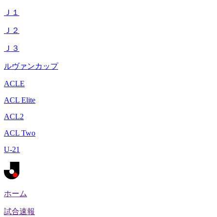
Ｊ１
Ｊ２
Ｊ３
ルヴァンカップ
ACLE
ACL Elite
ACL2
ACL Two
U-21
ホーム
試合速報