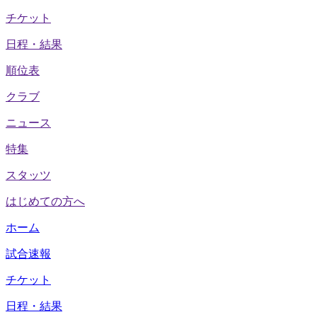
チケット
日程・結果
順位表
クラブ
ニュース
特集
スタッツ
はじめての方へ
ホーム
試合速報
チケット
日程・結果