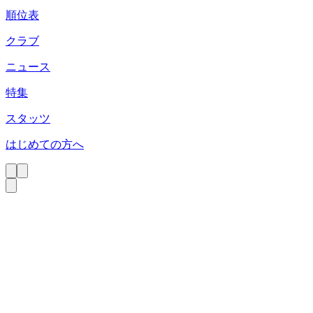
順位表
クラブ
ニュース
特集
スタッツ
はじめての方へ