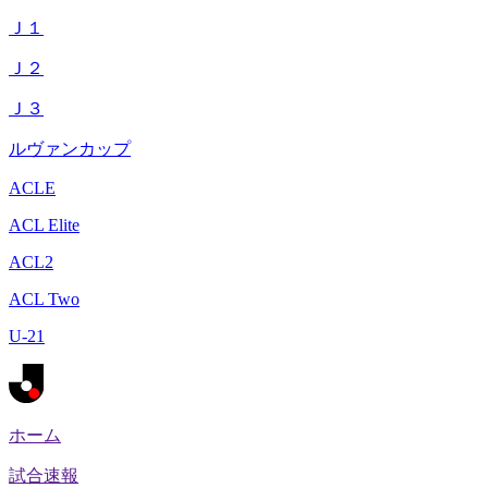
Ｊ１
Ｊ２
Ｊ３
ルヴァンカップ
ACLE
ACL Elite
ACL2
ACL Two
U-21
ホーム
試合速報