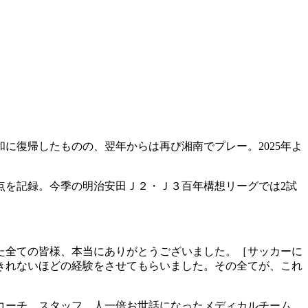
和に復帰したものの、翌年からは再び湘南でプレー。2025年よ
0得点を記録。今季の明治安田Ｊ２・Ｊ３百年構想リーグでは2試
た全ての皆様、本当にありがとうございました。［サッカーに
きれないほどの経験をさせてもらいました。その全てが、これ
コーチ、スタッフ、人一倍お世話になったメディカルチーム。