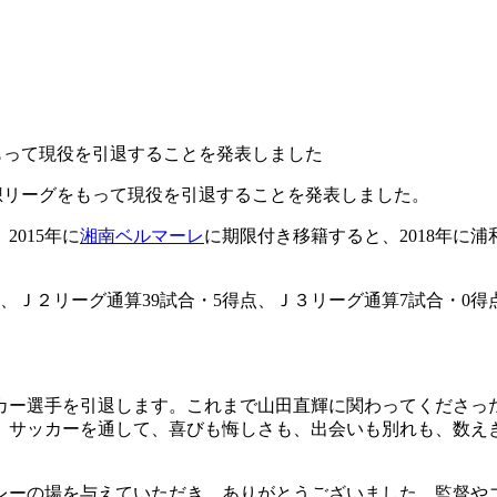
もって現役を引退することを発表しました
想リーグをもって現役を引退することを発表しました。
015年に
湘南ベルマーレ
に期限付き移籍すると、2018年に浦
得点、Ｊ２リーグ通算39試合・5得点、Ｊ３リーグ通算7試合・
カー選手を引退します。これまで山田直輝に関わってくださっ
。サッカーを通して、喜びも悔しさも、出会いも別れも、数え
レーの場を与えていただき、ありがとうございました。監督や