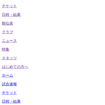
チケット
日程・結果
順位表
クラブ
ニュース
特集
スタッツ
はじめての方へ
ホーム
試合速報
チケット
日程・結果