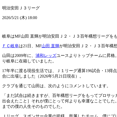
明治安田Ｊ３リーグ
2026/5/21 (木) 18:00
岐阜はMF山田 直輝が明治安田Ｊ２・Ｊ３百年構想リーグを
ＦＣ岐阜
は21日、MF
山田 直輝
が明治安田Ｊ２・Ｊ３百年構
山田は2009年に、
浦和レッズ
ユースよりトップチームに昇格。2
り岐阜に在籍していました。
17年半に渡る現役生活では、Ｊ１リーグ通算196試合・13
合に出場しました（2026年5月21日現在）。
クラブを通じて山田は、次のようにコメントしています。
「まだ試合は続きますが、百年構想リーグをもってプロサッ
出会えたこと］それが僕にとって何よりも幸運なことでした
までの僕の人生そのものでした。
Ｊリーグ、スポンサー企業の皆様、所属したチーム。僕にプ