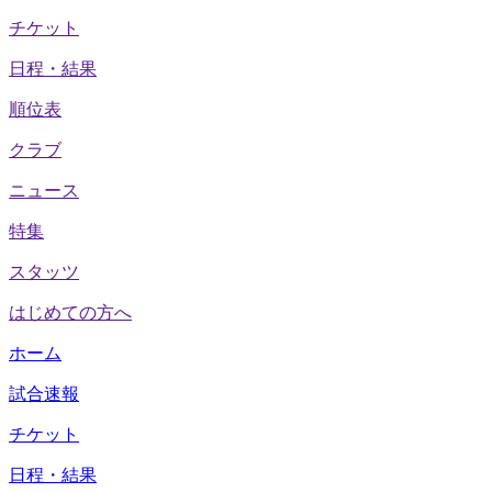
チケット
日程・結果
順位表
クラブ
ニュース
特集
スタッツ
はじめての方へ
ホーム
試合速報
チケット
日程・結果