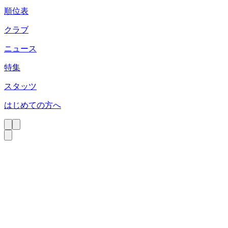
順位表
クラブ
ニュース
特集
スタッツ
はじめての方へ