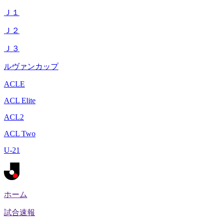
Ｊ１
Ｊ２
Ｊ３
ルヴァンカップ
ACLE
ACL Elite
ACL2
ACL Two
U-21
ホーム
試合速報