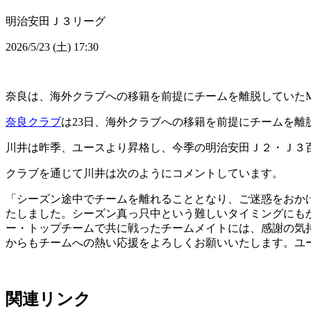
明治安田Ｊ３リーグ
2026/5/23 (土) 17:30
奈良は、海外クラブへの移籍を前提にチームを離脱していたM
奈良クラブ
は23日、海外クラブへの移籍を前提にチームを離
川井は昨季、ユースより昇格し、今季の明治安田Ｊ２・Ｊ３
クラブを通じて川井は次のようにコメントしています。
「シーズン途中でチームを離れることとなり、ご迷惑をおか
たしました。シーズン真っ只中という難しいタイミングにも
ー・トップチームで共に戦ったチームメイトには、感謝の気
からもチームへの熱い応援をよろしくお願いいたします。ユ
関連リンク