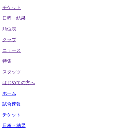
チケット
日程・結果
順位表
クラブ
ニュース
特集
スタッツ
はじめての方へ
ホーム
試合速報
チケット
日程・結果