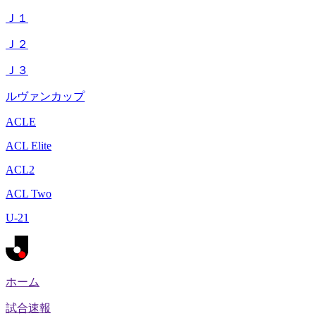
Ｊ１
Ｊ２
Ｊ３
ルヴァンカップ
ACLE
ACL Elite
ACL2
ACL Two
U-21
ホーム
試合速報