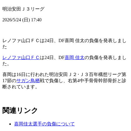
明治安田Ｊ３リーグ
2026/5/24 (日) 17:40
レノファ山口ＦＣは24日、DF喜岡 佳太の負傷を発表しまし
た
レノファ山口ＦＣ
は24日、DF
喜岡 佳太
の負傷を発表しまし
た。
喜岡は16日に行われた明治安田Ｊ２･Ｊ３百年構想リーグ第
17節の
サガン鳥栖
戦で負傷し、右第4中手骨骨幹部骨折と診
断されています。
関連リンク
喜岡佳太選手の負傷について