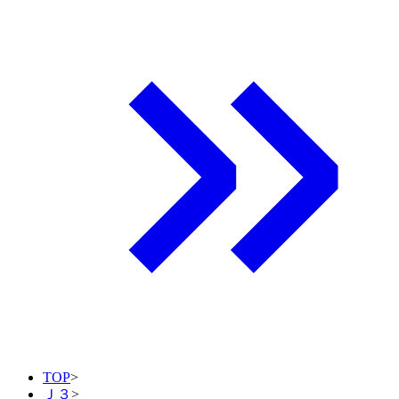
TOP
>
Ｊ３
>