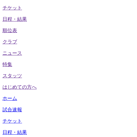
チケット
日程・結果
順位表
クラブ
ニュース
特集
スタッツ
はじめての方へ
ホーム
試合速報
チケット
日程・結果