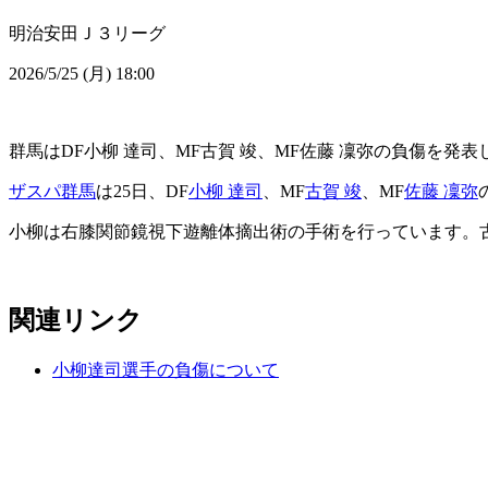
明治安田Ｊ３リーグ
2026/5/25 (月) 18:00
群馬はDF小柳 達司、MF古賀 竣、MF佐藤 凜弥の負傷を発表
ザスパ群馬
は25日、DF
小柳 達司
、MF
古賀 竣
、MF
佐藤 凜弥
小柳は右膝関節鏡視下遊離体摘出術の手術を行っています。
関連リンク
小柳達司選手の負傷について