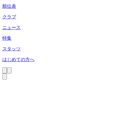
順位表
クラブ
ニュース
特集
スタッツ
はじめての方へ