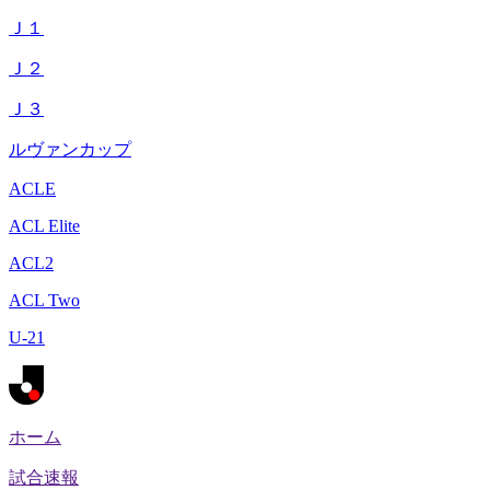
Ｊ１
Ｊ２
Ｊ３
ルヴァンカップ
ACLE
ACL Elite
ACL2
ACL Two
U-21
ホーム
試合速報