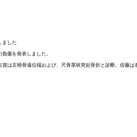
しました
の負傷を発表しました。
古賀は左橈骨遠位端および、尺骨茎状突起骨折と診断。佐藤は