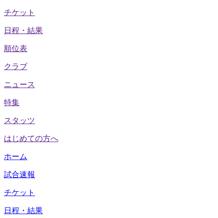
チケット
日程・結果
順位表
クラブ
ニュース
特集
スタッツ
はじめての方へ
ホーム
試合速報
チケット
日程・結果