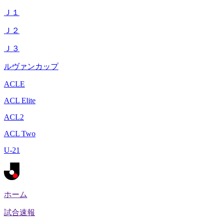
Ｊ１
Ｊ２
Ｊ３
ルヴァンカップ
ACLE
ACL Elite
ACL2
ACL Two
U-21
ホーム
試合速報