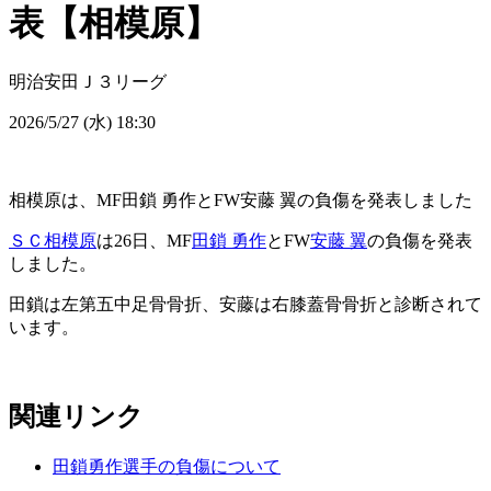
表【相模原】
明治安田Ｊ３リーグ
2026/5/27 (水) 18:30
相模原は、MF田鎖 勇作とFW安藤 翼の負傷を発表しました
ＳＣ相模原
は26日、MF
田鎖 勇作
とFW
安藤 翼
の負傷を発表
しました。
田鎖は左第五中足骨骨折、安藤は右膝蓋骨骨折と診断されて
います。
関連リンク
田鎖勇作選手の負傷について