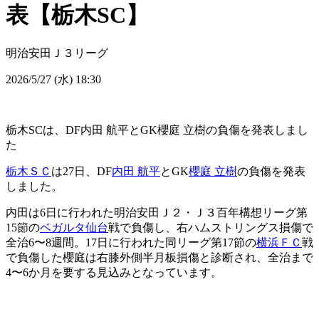
表【栃木SC】
明治安田Ｊ３リーグ
2026/5/27 (水) 18:30
栃木SCは、DF内田 航平とGK櫻庭 立樹の負傷を発表しまし
た
栃木ＳＣ
は27日、DF
内田 航平
とGK
櫻庭 立樹
の負傷を発表
しました。
内田は6日に行われた明治安田Ｊ２・Ｊ３百年構想リーグ第
15節の
ベガルタ仙台
戦で負傷し、右ハムストリングス損傷で
全治6〜8週間。17日に行われた同リーグ第17節の
横浜ＦＣ
戦
で負傷した櫻庭は右膝外側半月板損傷と診断され、全治まで
4〜6か月を要する見込みとなっています。