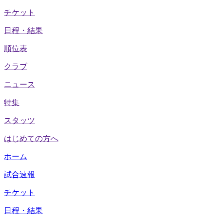
チケット
日程・結果
順位表
クラブ
ニュース
特集
スタッツ
はじめての方へ
ホーム
試合速報
チケット
日程・結果