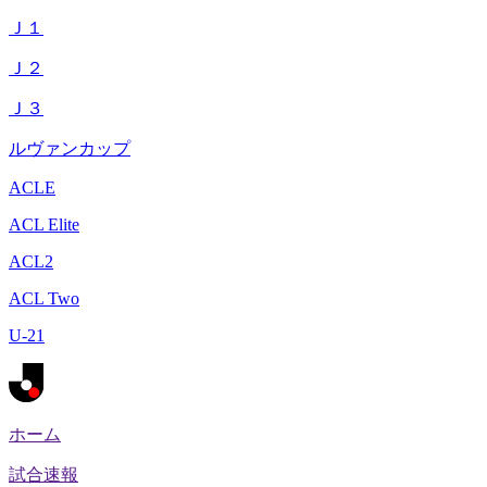
Ｊ１
Ｊ２
Ｊ３
ルヴァンカップ
ACLE
ACL Elite
ACL2
ACL Two
U-21
ホーム
試合速報