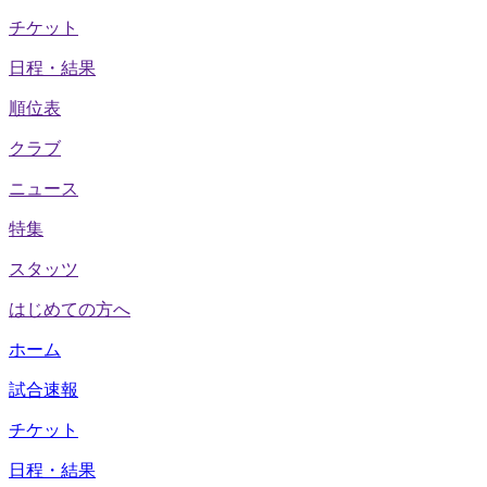
チケット
日程・結果
順位表
クラブ
ニュース
特集
スタッツ
はじめての方へ
ホーム
試合速報
チケット
日程・結果