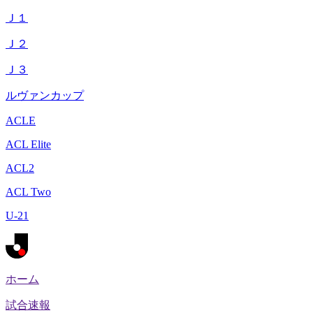
Ｊ１
Ｊ２
Ｊ３
ルヴァンカップ
ACLE
ACL Elite
ACL2
ACL Two
U-21
ホーム
試合速報