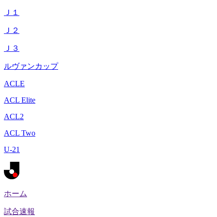
Ｊ１
Ｊ２
Ｊ３
ルヴァンカップ
ACLE
ACL Elite
ACL2
ACL Two
U-21
ホーム
試合速報