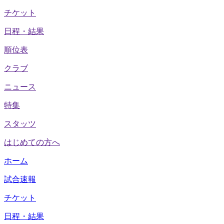
チケット
日程・結果
順位表
クラブ
ニュース
特集
スタッツ
はじめての方へ
ホーム
試合速報
チケット
日程・結果