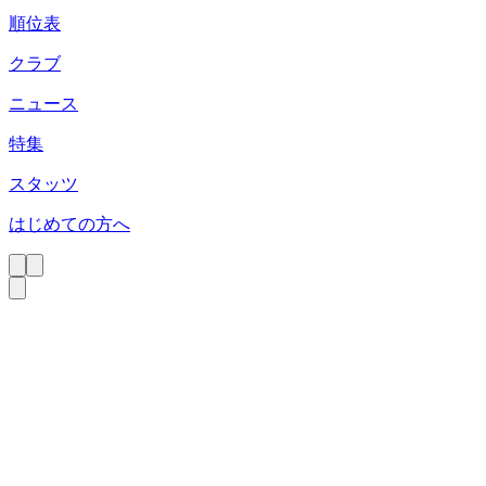
順位表
クラブ
ニュース
特集
スタッツ
はじめての方へ