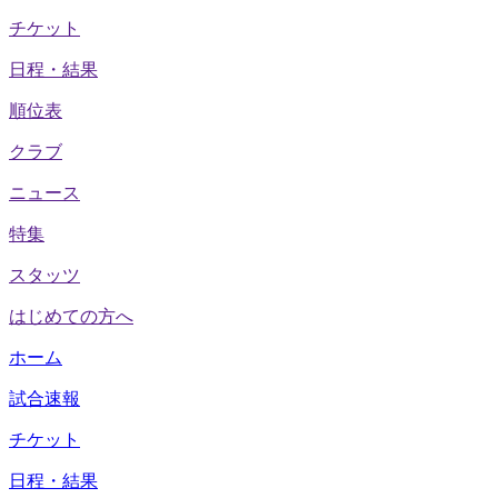
チケット
日程・結果
順位表
クラブ
ニュース
特集
スタッツ
はじめての方へ
ホーム
試合速報
チケット
日程・結果