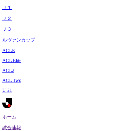
Ｊ１
Ｊ２
Ｊ３
ルヴァンカップ
ACLE
ACL Elite
ACL2
ACL Two
U-21
ホーム
試合速報