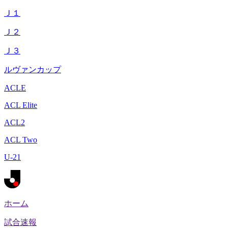
Ｊ１
Ｊ２
Ｊ３
ルヴァンカップ
ACLE
ACL Elite
ACL2
ACL Two
U-21
ホーム
試合速報