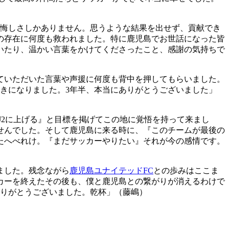
う悔しさしかありません。思うような結果を出せず、貢献でき
の存在に何度も救われました。特に鹿児島でお世話になった皆
いたり、温かい言葉をかけてくださったこと、感謝の気持ちで
ていただいた言葉や声援に何度も背中を押してもらいました。
きになりました。3年半、本当にありがとうございました」
J2に上げる』と目標を掲げてこの地に覚悟を持って来まし
せんでした。そして鹿児島に来る時に、『このチームが最後の
たへべれけ。『まだサッカーやりたい』それが今の感情です。
ました。残念ながら
鹿児島ユナイテッドFC
との歩みはここま
カーを終えたその後も、僕と鹿児島との繋がりが消えるわけで
ありがとうございました。乾杯」（藤嶋）