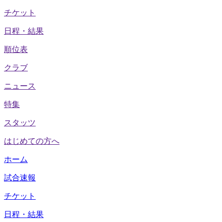
チケット
日程・結果
順位表
クラブ
ニュース
特集
スタッツ
はじめての方へ
ホーム
試合速報
チケット
日程・結果