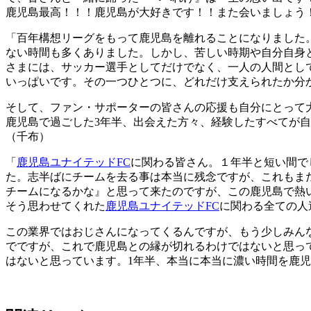
鹿児島最高！！！鹿児島が大好きです！！また会いましょう
「百年構想リーグをもって鹿児島を離れることになりました
ない時間も多くありました。しかし、苦しい時期や自分自身
さまには、サッカー選手としてだけでなく、一人の人間とし
いっぱいです。その一つひとつに、どれだけ支えられたか分
そして、ファン・サポーターの皆さんの応援も自分にとって
鹿児島で過ごした3年半、出会えた方々、経験したすべてが
（千布）
「
鹿児島ユナイテッドFC
に関わる皆さん。１年半と短い間で
た。志半ばにチームを去る事は本当に残念ですが、これもま
チームになるかな』と思って来たのですが、この鹿児島で熱
そう思わせてくれた
鹿児島ユナイテッドFC
に関わる全ての人
この業界ではおじさんになってくるんですが、もう少しみん
でですが、これで鹿児島との縁が切れるわけではないと思っ
はないと思っています。1年半、本当に本当に濃い時間を鹿