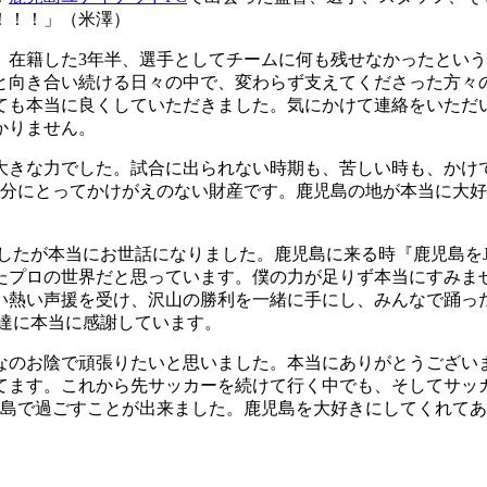
！！！」（米澤）
。在籍した3年半、選手としてチームに何も残せなかったとい
と向き合い続ける日々の中で、変わらず支えてくださった方々
ても本当に良くしていただきました。気にかけて連絡をいただ
かりません。
大きな力でした。試合に出られない時期も、苦しい時も、かけ
自分にとってかけがえのない財産です。鹿児島の地が本当に大好
したが本当にお世話になりました。鹿児島に来る時『鹿児島を
たプロの世界だと思っています。僕の力が足りず本当にすみま
い熱い声援を受け、沢山の勝利を一緒に手にし、みんなで踊っ
達に本当に感謝しています。
なのお陰で頑張りたいと思いました。本当にありがとうござい
てます。これから先サッカーを続けて行く中でも、そしてサッ
児島で過ごすことが出来ました。鹿児島を大好きにしてくれて