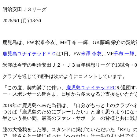
明治安田Ｊ３リーグ
2026/6/1 (月) 18:30
鹿児島は、FW米澤 令衣、MF千布 一輝、GK藤嶋 栄介の契
鹿児島ユナイテッドＦＣ
は1日、FW
米澤 令衣
、MF
千布 一輝
米澤は今季の明治安田Ｊ２・Ｊ３百年構想リーグで13試合・
クラブを通じて3選手は次のようにコメントしています。
「この度、契約満了に伴い、
鹿児島ユナイテッドFC
を退団す
ー・スポンサーの皆さま、日頃から多大なるご支援をいただ
2019年に鹿児島へ来た当初は、『自分がもっと上のクラブ
つけば『鹿児島のためにプレーしたい』と強く思うようにな
半という長い間、最高のファン・サポーターの皆様と共に戦
膝の大怪我をした際、スタンドに掲げていただいた『REI』の
で、皆さんと一緒に踊った『へべれけ』は一生の思い出です