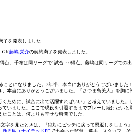
約満了を発表しました
、GK
藤嶋 栄介
の契約満了を発表しました。
0得点。千布は同リーグで1試合・0得点。藤嶋は同リーグでの
ることになりました。7年半、本当にありがとうございました
き、本当にありがとうございました。『さつま島美人』を胸に
へ行くために、試合に出て活躍すればいい』と考えていました
っていました。ここで現役を引退するまでプレーし続けたいと
えたことは、何よりも幸せな時間でした。
文字を見たときは、『絶対にピッチに戻って恩返しをしよう』と
！
鹿児島ユナイテッドFC
で出会った監督、選手、スタッフ、そ