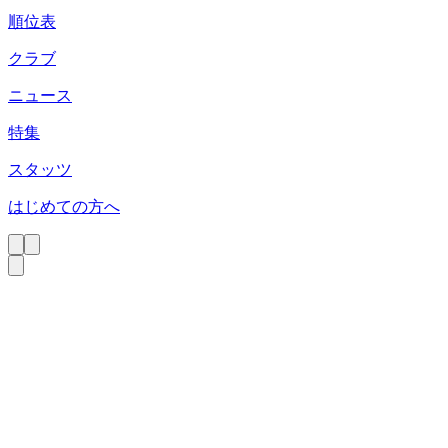
順位表
クラブ
ニュース
特集
スタッツ
はじめての方へ