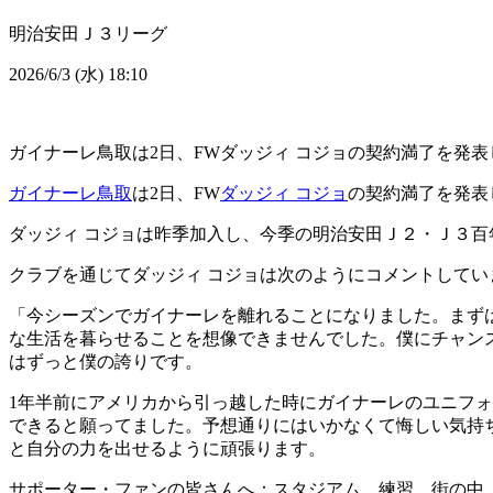
明治安田Ｊ３リーグ
2026/6/3 (水) 18:10
ガイナーレ鳥取は2日、FWダッジィ コジョの契約満了を発表
ガイナーレ鳥取
は2日、FW
ダッジィ コジョ
の契約満了を発表
ダッジィ コジョは昨季加入し、今季の明治安田Ｊ２・Ｊ３
クラブを通じてダッジィ コジョは次のようにコメントしてい
「今シーズンでガイナーレを離れることになりました。まず
な生活を暮らせることを想像できませんでした。僕にチャン
はずっと僕の誇りです。
1年半前にアメリカから引っ越した時にガイナーレのユニフ
できると願ってました。予想通りにはいかなくて悔しい気持
と自分の力を出せるように頑張ります。
サポーター・ファンの皆さんへ：スタジアム、練習、街の中