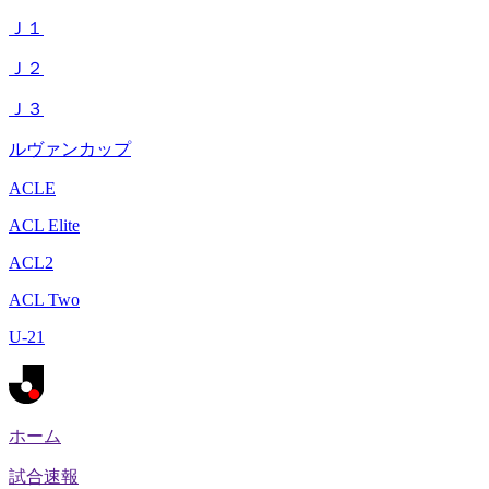
Ｊ１
Ｊ２
Ｊ３
ルヴァンカップ
ACLE
ACL Elite
ACL2
ACL Two
U-21
ホーム
試合速報