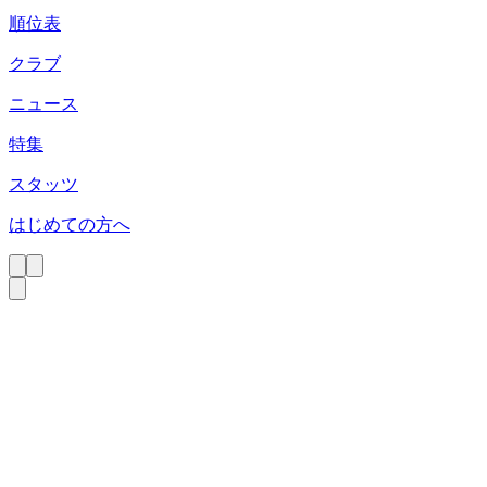
順位表
クラブ
ニュース
特集
スタッツ
はじめての方へ