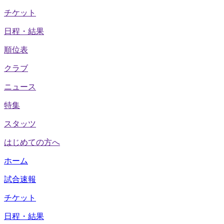
チケット
日程・結果
順位表
クラブ
ニュース
特集
スタッツ
はじめての方へ
ホーム
試合速報
チケット
日程・結果