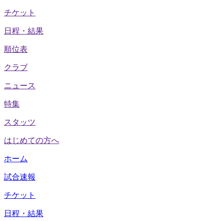
チケット
日程・結果
順位表
クラブ
ニュース
特集
スタッツ
はじめての方へ
ホーム
試合速報
チケット
日程・結果