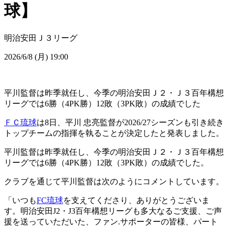
球】
明治安田Ｊ３リーグ
2026/6/8 (月) 19:00
平川監督は昨季就任し、今季の明治安田Ｊ２・Ｊ３百年構想
リーグでは6勝（4PK勝）12敗（3PK敗）の成績でした
ＦＣ琉球
は8日、平川 忠亮監督が2026/27シーズンも引き続き
トップチームの指揮を執ることが決定したと発表しました。
平川監督は昨季就任し、今季の明治安田Ｊ２・Ｊ３百年構想
リーグでは6勝（4PK勝）12敗（3PK敗）の成績でした。
クラブを通じて平川監督は次のようにコメントしています。
「いつも
FC琉球
を支えてくださり、ありがとうございま
す。明治安田J2・J3百年構想リーグも多大なるご支援、ご声
援を送っていただいた、ファン.サポーターの皆様、パート