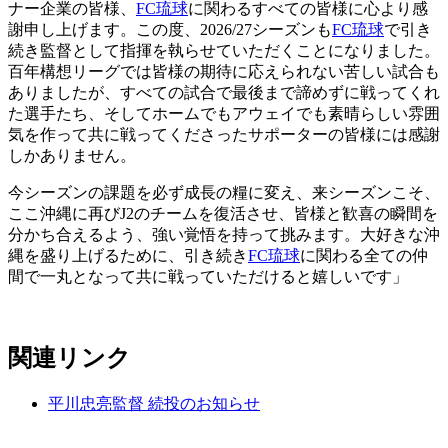
ナー企業の皆様、
FC琉球
に関わるすべての皆様に心より感
謝申し上げます。この度、2026/27シーズンも
FC琉球
で引き
続き監督として指揮を執らせていただくことになりました。
百年構想リーグでは皆様の期待に応えられない苦しい試合も
ありましたが、すべての試合で最後まで諦めずに戦ってくれ
た選手たち、そしてホームでもアウェイでも素晴らしい雰囲
気を作って共に戦ってくださったサポーターの皆様には感謝
しかありません。
今シーズンの課題を必ず成長の糧に変え、来シーズンこそ、
ここ沖縄に再びJ2のチームを復活させ、皆様と歓喜の瞬間を
分かち合えるよう、強い覚悟を持って挑みます。大好きな沖
縄を盛り上げるために、引き続き
FC琉球
に関わる全ての仲
間で一丸となって共に戦っていただけると嬉しいです」
関連リンク
平川忠亮監督 続投のお知らせ