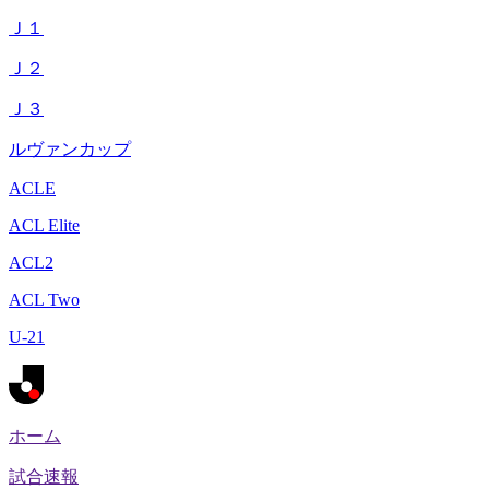
Ｊ１
Ｊ２
Ｊ３
ルヴァンカップ
ACLE
ACL Elite
ACL2
ACL Two
U-21
ホーム
試合速報