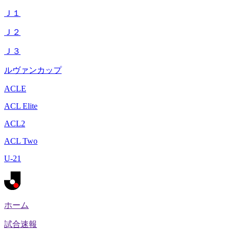
Ｊ１
Ｊ２
Ｊ３
ルヴァンカップ
ACLE
ACL Elite
ACL2
ACL Two
U-21
ホーム
試合速報