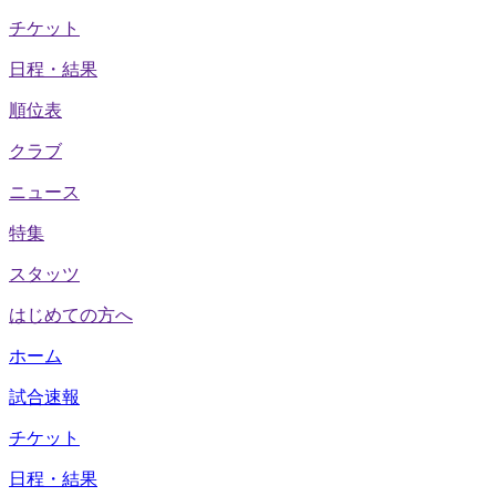
チケット
日程・結果
順位表
クラブ
ニュース
特集
スタッツ
はじめての方へ
ホーム
試合速報
チケット
日程・結果