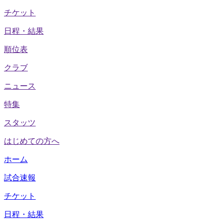
チケット
日程・結果
順位表
クラブ
ニュース
特集
スタッツ
はじめての方へ
ホーム
試合速報
チケット
日程・結果