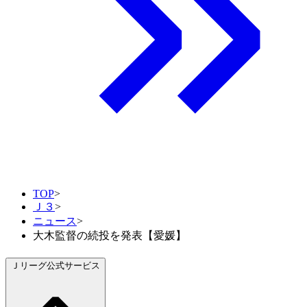
TOP
>
Ｊ３
>
ニュース
>
大木監督の続投を発表【愛媛】
Ｊリーグ公式サービス