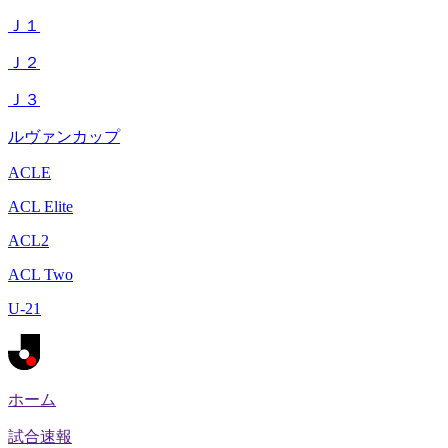
Ｊ１
Ｊ２
Ｊ３
ルヴァンカップ
ACLE
ACL Elite
ACL2
ACL Two
U-21
ホーム
試合速報