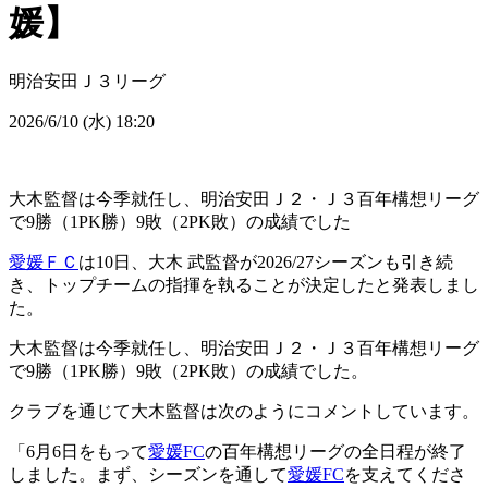
媛】
明治安田Ｊ３リーグ
2026/6/10 (水) 18:20
大木監督は今季就任し、明治安田Ｊ２・Ｊ３百年構想リーグ
で9勝（1PK勝）9敗（2PK敗）の成績でした
愛媛ＦＣ
は10日、大木 武監督が2026/27シーズンも引き続
き、トップチームの指揮を執ることが決定したと発表しまし
た。
大木監督は今季就任し、明治安田Ｊ２・Ｊ３百年構想リーグ
で9勝（1PK勝）9敗（2PK敗）の成績でした。
クラブを通じて大木監督は次のようにコメントしています。
「6月6日をもって
愛媛FC
の百年構想リーグの全日程が終了
しました。まず、シーズンを通して
愛媛FC
を支えてくださ