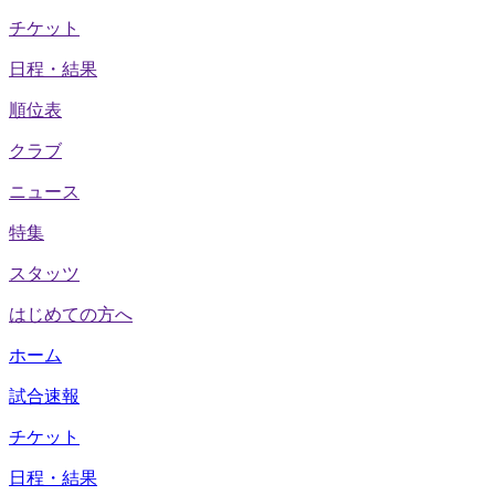
チケット
日程・結果
順位表
クラブ
ニュース
特集
スタッツ
はじめての方へ
ホーム
試合速報
チケット
日程・結果