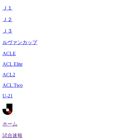
Ｊ１
Ｊ２
Ｊ３
ルヴァンカップ
ACLE
ACL Elite
ACL2
ACL Two
U-21
ホーム
試合速報