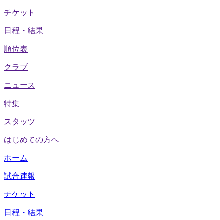
チケット
日程・結果
順位表
クラブ
ニュース
特集
スタッツ
はじめての方へ
ホーム
試合速報
チケット
日程・結果