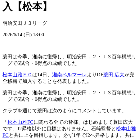
入【松本】
明治安田Ｊ３リーグ
2026/6/14 (日) 18:00
蓑田は今季、湘南に復帰し、明治安田Ｊ２・Ｊ３百年構想リ
ーグで6試合・0得点の成績でした
松本山雅ＦＣ
は14日、
湘南ベルマーレ
よりDF
蓑田 広大
が完
全移籍で加入することを発表しました。
蓑田は今季、湘南に復帰し、明治安田Ｊ２・Ｊ３百年構想リ
ーグで6試合・0得点の成績でした。
クラブを通じて蓑田は次のようにコメントしています。
「
松本山雅FC
に関わる全ての皆様、はじめまして蓑田広大
です。J2昇格以外に目標はありません。石﨑監督と
松本山雅
FC
と共に上を目指します。必ず1年でJ2へ昇格します。共に