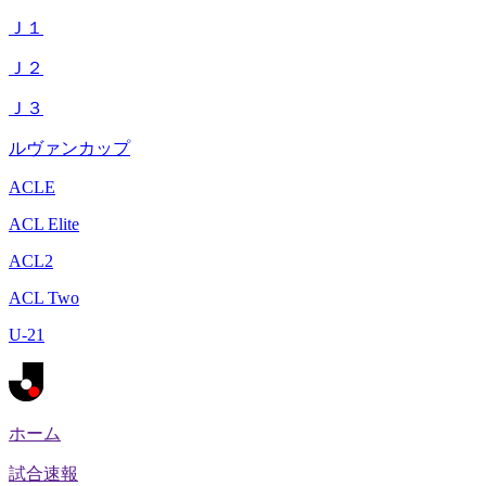
Ｊ１
Ｊ２
Ｊ３
ルヴァンカップ
ACLE
ACL Elite
ACL2
ACL Two
U-21
ホーム
試合速報