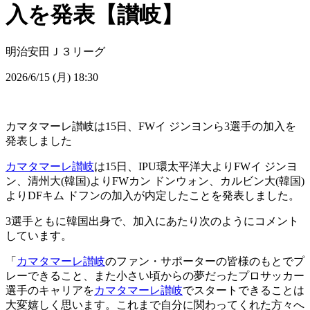
入を発表【讃岐】
明治安田Ｊ３リーグ
2026/6/15 (月) 18:30
カマタマーレ讃岐は15日、FWイ ジンヨンら3選手の加入を
発表しました
カマタマーレ讃岐
は15日、IPU環太平洋大よりFWイ ジンヨ
ン、清州大(韓国)よりFWカン ドンウォン、カルビン大(韓国)
よりDFキム ドフンの加入が内定したことを発表しました。
3選手ともに韓国出身で、加入にあたり次のようにコメント
しています。
「
カマタマーレ讃岐
のファン・サポーターの皆様のもとでプ
レーできること、また小さい頃からの夢だったプロサッカー
選手のキャリアを
カマタマーレ讃岐
でスタートできることは
大変嬉しく思います。これまで自分に関わってくれた方々へ