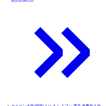
カルビン大学(韓国)より キム ドフン 選手 来季加入内