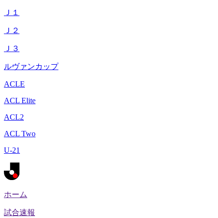
Ｊ１
Ｊ２
Ｊ３
ルヴァンカップ
ACLE
ACL Elite
ACL2
ACL Two
U-21
ホーム
試合速報