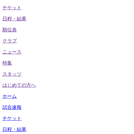
チケット
日程・結果
順位表
クラブ
ニュース
特集
スタッツ
はじめての方へ
ホーム
試合速報
チケット
日程・結果