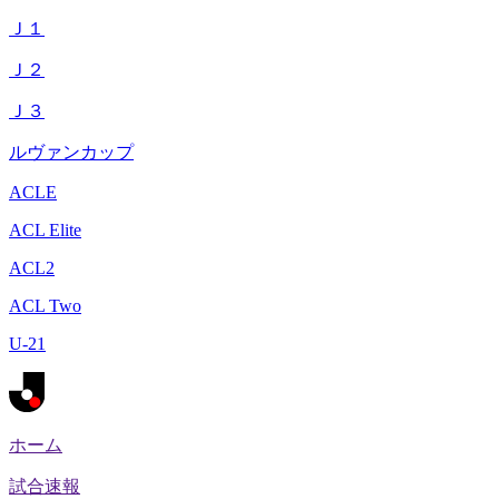
Ｊ１
Ｊ２
Ｊ３
ルヴァンカップ
ACLE
ACL Elite
ACL2
ACL Two
U-21
ホーム
試合速報