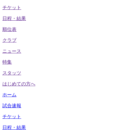
チケット
日程・結果
順位表
クラブ
ニュース
特集
スタッツ
はじめての方へ
ホーム
試合速報
チケット
日程・結果