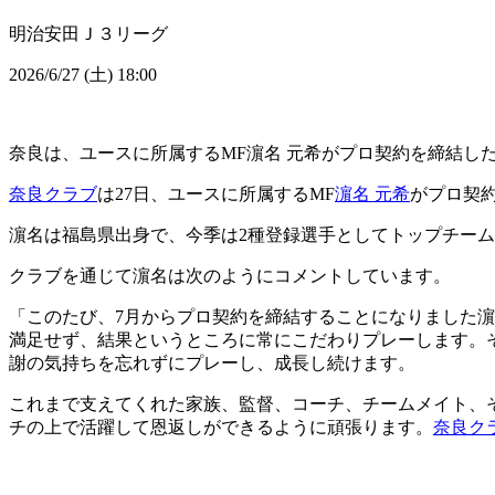
明治安田Ｊ３リーグ
2026/6/27 (土) 18:00
奈良は、ユースに所属するMF濵名 元希がプロ契約を締結し
奈良クラブ
は27日、ユースに所属するMF
濵名 元希
がプロ契
濵名は福島県出身で、今季は2種登録選手としてトップチーム
クラブを通じて濵名は次のようにコメントしています。
「このたび、7月からプロ契約を締結することになりました
満足せず、結果というところに常にこだわりプレーします。
謝の気持ちを忘れずにプレーし、成長し続けます。
これまで支えてくれた家族、監督、コーチ、チームメイト、
チの上で活躍して恩返しができるように頑張ります。
奈良ク