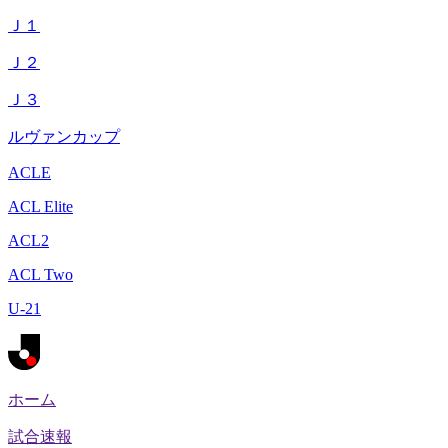
Ｊ１
Ｊ２
Ｊ３
ルヴァンカップ
ACLE
ACL Elite
ACL2
ACL Two
U-21
ホーム
試合速報