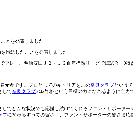
たことを発表しました
約を締結したことを発表しました。
でプレー。明治安田Ｊ２・Ｊ３百年構想リーグで10試合・0得
濵名元希です。プロとしてのキャリアをこの
奈良クラブ
というチ
そして
奈良クラブ
のJ2昇格という目標の力になれるように全
そしてどんな状況でも応援し続けてくれるファン・サポーター
ラブ
に関わるすべての皆さま、ファン・サポーターの皆さま応