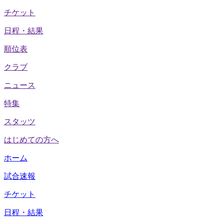
チケット
日程・結果
順位表
クラブ
ニュース
特集
スタッツ
はじめての方へ
ホーム
試合速報
チケット
日程・結果