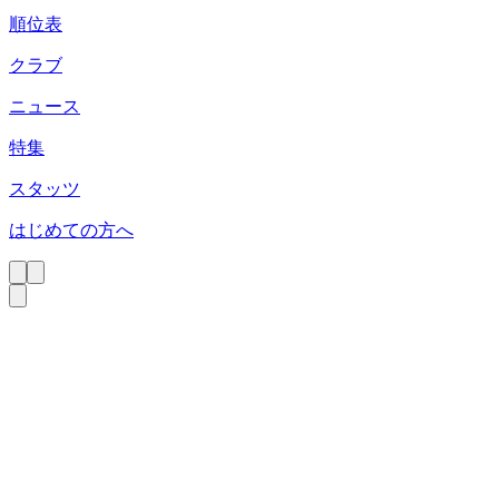
順位表
クラブ
ニュース
特集
スタッツ
はじめての方へ