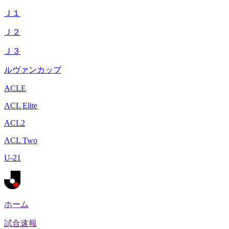
Ｊ１
Ｊ２
Ｊ３
ルヴァンカップ
ACLE
ACL Elite
ACL2
ACL Two
U-21
ホーム
試合速報