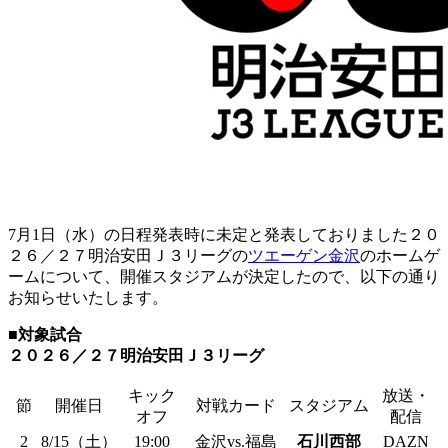
7月1日（水）の日程発表時に未定と発表しておりました２０
２６／２７明治安田Ｊ３リーグの
ツエーゲン金沢
のホームゲ
ームについて、開催スタジアムが決定したので、以下の通り
お知らせいたします。
■対象試合
２０２６／２７明治安田Ｊ３リーグ
キック
放送・
節
開催日
対戦カード
スタジアム
オフ
配信
2
8/15（土）
19:00
金沢vs.福島
石川西部
DAZN