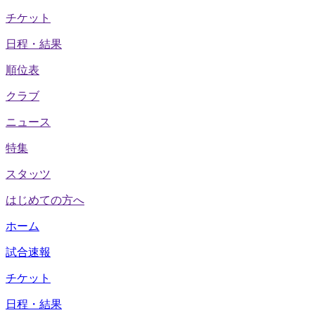
チケット
日程・結果
順位表
クラブ
ニュース
特集
スタッツ
はじめての方へ
ホーム
試合速報
チケット
日程・結果