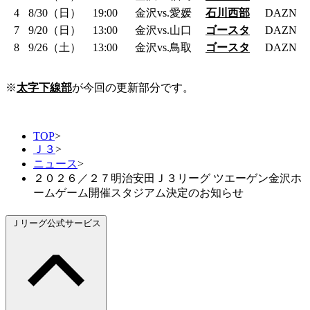
4
8/30
（日）
19:00
金沢vs.愛媛
石川西部
DAZN
7
9/20
（日）
13:00
金沢vs.山口
ゴースタ
DAZN
8
9/26
（土）
13:00
金沢vs.鳥取
ゴースタ
DAZN
※
太字下線部
が今回の更新部分です。
TOP
>
Ｊ３
>
ニュース
>
２０２６／２７明治安田Ｊ３リーグ ツエーゲン金沢ホ
ームゲーム開催スタジアム決定のお知らせ
Ｊリーグ公式サービス