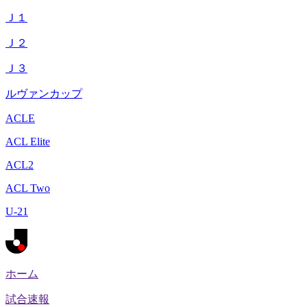
Ｊ１
Ｊ２
Ｊ３
ルヴァンカップ
ACLE
ACL Elite
ACL2
ACL Two
U-21
ホーム
試合速報