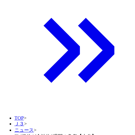
TOP
>
Ｊ３
>
ニュース
>