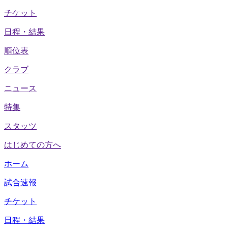
チケット
日程・結果
順位表
クラブ
ニュース
特集
スタッツ
はじめての方へ
ホーム
試合速報
チケット
日程・結果