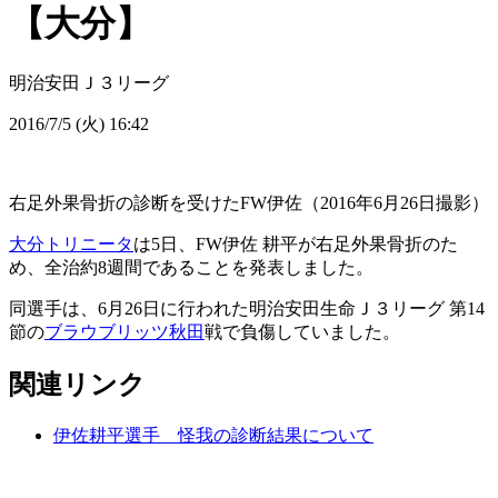
【大分】
明治安田Ｊ３リーグ
2016/7/5 (火) 16:42
右足外果骨折の診断を受けたFW伊佐（2016年6月26日撮影）
大分トリニータ
は5日、FW伊佐 耕平が右足外果骨折のた
め、全治約8週間であることを発表しました。
同選手は、6月26日に行われた明治安田生命Ｊ３リーグ 第14
節の
ブラウブリッツ秋田
戦で負傷していました。
関連リンク
伊佐耕平選手 怪我の診断結果について