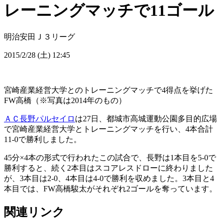
レーニングマッチで11ゴール
明治安田Ｊ３リーグ
2015/2/28 (土) 12:45
宮崎産業経営大学とのトレーニングマッチで4得点を挙げた
FW高橋（※写真は2014年のもの）
ＡＣ長野パルセイロ
は27日、都城市高城運動公園多目的広場
で宮崎産業経営大学とトレーニングマッチを行い、4本合計
11-0で勝利しました。
45分×4本の形式で行われたこの試合で、長野は1本目を5-0で
勝利すると、続く2本目はスコアレスドローに終わりました
が、3本目は2-0、4本目は4-0で勝利を収めました。3本目と4
本目では、FW高橋駿太がそれぞれ2ゴールを奪っています。
関連リンク