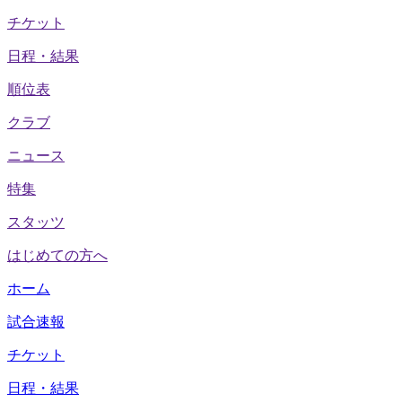
チケット
日程・結果
順位表
クラブ
ニュース
特集
スタッツ
はじめての方へ
ホーム
試合速報
チケット
日程・結果