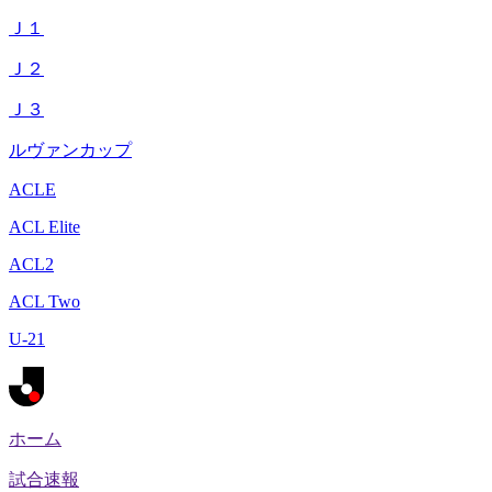
Ｊ１
Ｊ２
Ｊ３
ルヴァンカップ
ACLE
ACL Elite
ACL2
ACL Two
U-21
ホーム
試合速報