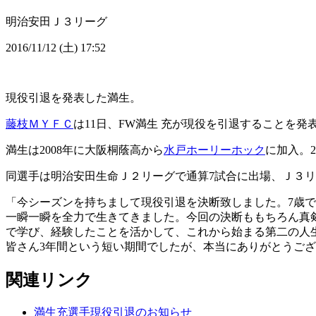
明治安田Ｊ３リーグ
2016/11/12 (土) 17:52
現役引退を発表した満生。
藤枝ＭＹＦＣ
は11日、FW満生 充が現役を引退することを発
満生は2008年に大阪桐蔭高から
水戸ホーリーホック
に加入。
同選手は明治安田生命Ｊ２リーグで通算7試合に出場、Ｊ３リ
「今シーズンを持ちまして現役引退を決断致しました。7歳で
一瞬一瞬を全力で生きてきました。今回の決断ももちろん真
で学び、経験したことを活かして、これから始まる第二の人
皆さん3年間という短い期間でしたが、本当にありがとうご
関連リンク
満生充選手現役引退のお知らせ