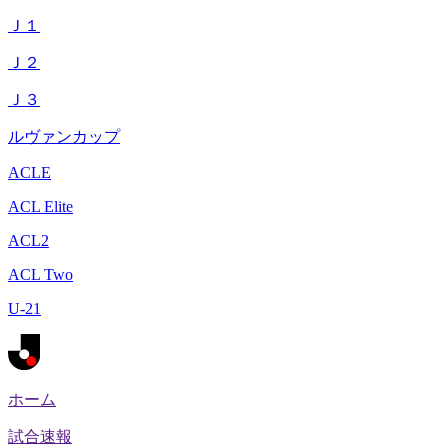
Ｊ１
Ｊ２
Ｊ３
ルヴァンカップ
ACLE
ACL Elite
ACL2
ACL Two
U-21
ホーム
試合速報