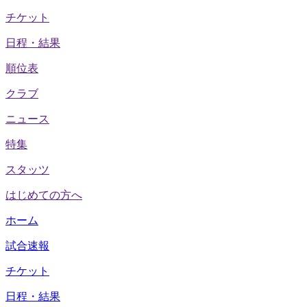
チケット
日程・結果
順位表
クラブ
ニュース
特集
スタッツ
はじめての方へ
ホーム
試合速報
チケット
日程・結果