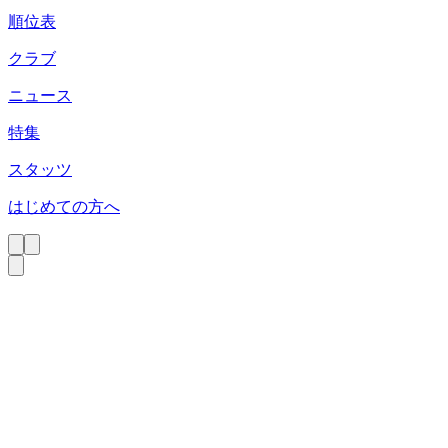
順位表
クラブ
ニュース
特集
スタッツ
はじめての方へ