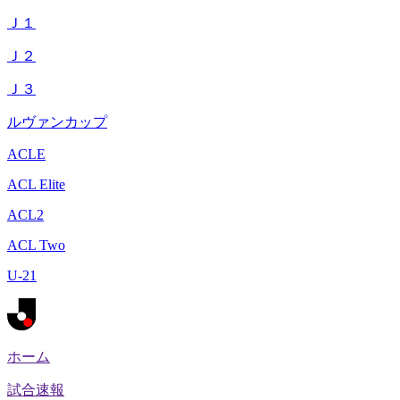
Ｊ１
Ｊ２
Ｊ３
ルヴァンカップ
ACLE
ACL Elite
ACL2
ACL Two
U-21
ホーム
試合速報