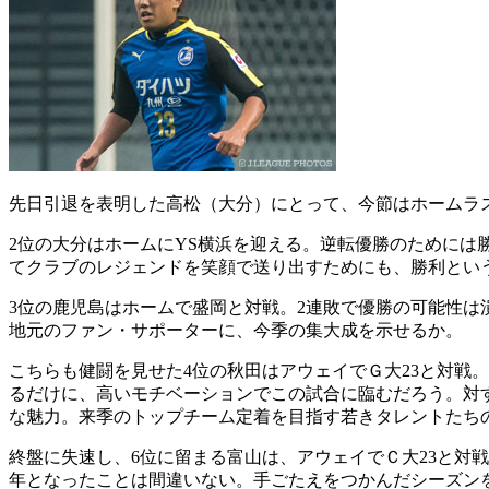
先日引退を表明した高松（大分）にとって、今節はホームラ
2位の大分はホームにYS横浜を迎える。逆転優勝のためには
てクラブのレジェンドを笑顔で送り出すためにも、勝利とい
3位の鹿児島はホームで盛岡と対戦。2連敗で優勝の可能性は
地元のファン・サポーターに、今季の集大成を示せるか。
こちらも健闘を見せた4位の秋田はアウェイでＧ大23と対戦
るだけに、高いモチベーションでこの試合に臨むだろう。対す
な魅力。来季のトップチーム定着を目指す若きタレントたち
終盤に失速し、6位に留まる富山は、アウェイでＣ大23と対
年となったことは間違いない。手ごたえをつかんだシーズン