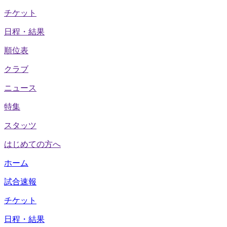
チケット
日程・結果
順位表
クラブ
ニュース
特集
スタッツ
はじめての方へ
ホーム
試合速報
チケット
日程・結果