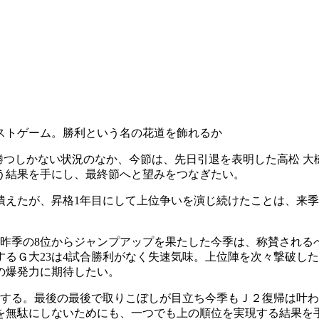
ストゲーム。勝利という名の花道を飾れるか
勝つしかない状況のなか、今節は、先日引退を表明した高松 
う結果を手にし、最終節へと望みをつなぎたい。
潰えたが、昇格1年目にして上位争いを演じ続けたことは、来
。昨季の8位からジャンプアップを果たした今季は、称賛される
るＧ大23は4試合勝利がなく失速気味。上位陣を次々撃破し
の爆発力に期待したい。
戦する。最後の最後で取りこぼしが目立ち今季もＪ２復帰は叶わ
を無駄にしないためにも、一つでも上の順位を実現する結果を