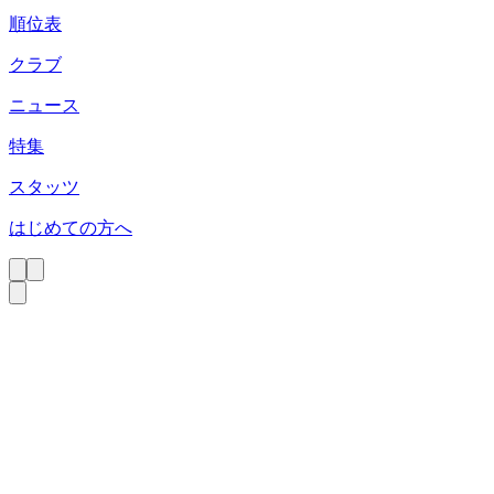
順位表
クラブ
ニュース
特集
スタッツ
はじめての方へ