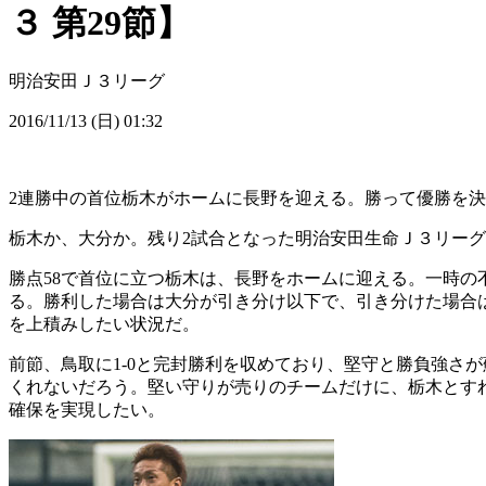
３ 第29節】
明治安田Ｊ３リーグ
2016/11/13 (日) 01:32
2連勝中の首位栃木がホームに長野を迎える。勝って優勝を決
栃木か、大分か。残り2試合となった明治安田生命Ｊ３リーグ
勝点58で首位に立つ栃木は、長野をホームに迎える。一時の
る。勝利した場合は大分が引き分け以下で、引き分けた場合
を上積みしたい状況だ。
前節、鳥取に1-0と完封勝利を収めており、堅守と勝負強さ
くれないだろう。堅い守りが売りのチームだけに、栃木とす
確保を実現したい。