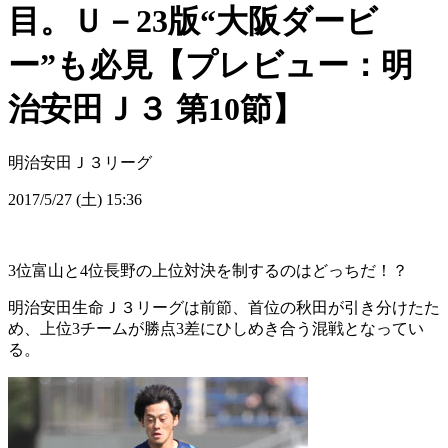
目。Ｕ－23版“大阪ダービ
ー”も必見【プレビュー：明
治安田Ｊ３ 第10節】
明治安田Ｊ３リーグ
2017/5/27 (土) 15:36
3位富山と4位長野の上位対決を制するのはどっちだ！？
明治安田生命Ｊ３リーグは前節、首位の秋田が引き分けたた
め、上位3チームが勝点3差にひしめき合う混戦となってい
る。