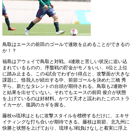
鳥取はエースの前田のゴールで連敗を止めることができるの
か！？
福島はアウェイで鳥取と対戦。4連敗と苦しい状況に追い込
まれているものの、序盤戦の貯金がモノをいい、6位と上位
に踏み止まる。この4試合でわずか1得点と、攻撃面が大きな
課題に。怪我人が続出する中、前節ゴールを決めた三橋 秀
平ら、新たなタレントの台頭が期待される。鳥取も2連敗中
と結果を出せていない。それでもエースの前田 俊介が状態
を上げているのは好材料。かつて天才と謡われたこのストラ
イカーが、復調のカギを握る。
藤枝vs琉球はともに攻撃スタイルを標榜するだけに、エキサ
イティングな打ち合いが期待できる。藤枝は前節、北九州に
快勝と状態を上げており、琉球も3戦負けなしと着実に浮上