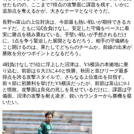
せたものの、ここまで7得点の攻撃面に課題を残す。いかに
追加点を奪えるかが、大きなテーマとなりそうだ。
長野vs富山の上位対決は、今節最も熱い戦いが期待できるカ
ードだ。ともに5試合負けなし。安定した守備をベースに着
実に勝点を積み重ねている。手堅い戦いが予想されるだけ
に、1点を争う緊迫した展開となるだろう。相手の守備網を
こじ開けるのは、果たしてどちらのチームか。前線の出来が
勝敗を分かつポイントとなるだろう。
4戦負けなしで5位に浮上した沼津は、YS横浜の本拠地に乗
り込む。前節はＧ大23に4-0と快勝。秋田と並びリーグ最多
得点を誇る攻撃スタイルで、さらなる上位進出を目指す。
前々節に初勝利を挙げたYS横浜だったが、前節は富山に0-1
と惜敗。攻撃面は良化の兆しを見せているだけに、課題は守
備面。沼津の攻撃を耐え凌ぎ、鋭いカウンターから勝機を窺
いたい。