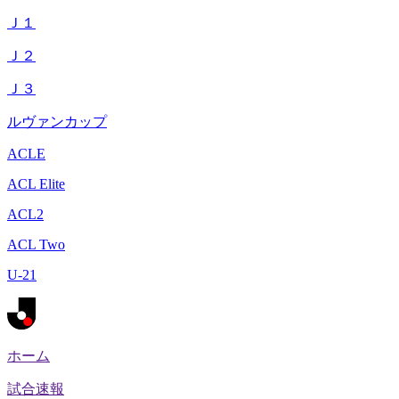
Ｊ１
Ｊ２
Ｊ３
ルヴァンカップ
ACLE
ACL Elite
ACL2
ACL Two
U-21
ホーム
試合速報