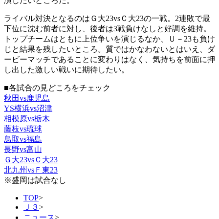
演じたいところだ。
ライバル対決となるのはＧ大23vsＣ大23の一戦。2連敗で最
下位に沈む前者に対し、後者は3戦負けなしと好調を維持。
トップチームはともに上位争いを演じるなか、Ｕ－23も負け
じと結果を残したいところ。質ではかなわないとはいえ、ダ
ービーマッチであることに変わりはなく、気持ちを前面に押
し出した激しい戦いに期待したい。
■各試合の見どころをチェック
秋田vs鹿児島
YS横浜vs沼津
相模原vs栃木
藤枝vs琉球
鳥取vs福島
長野vs富山
Ｇ大23vsＣ大23
北九州vsＦ東23
※盛岡は試合なし
TOP
>
Ｊ３
>
ニュース
>