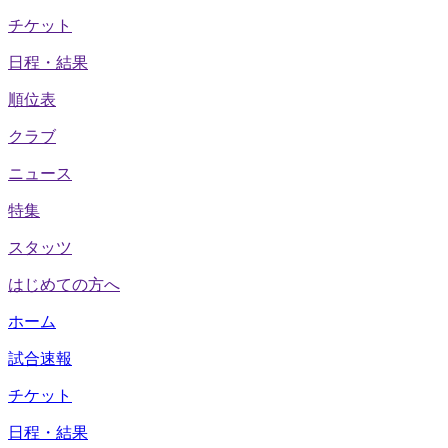
チケット
日程・結果
順位表
クラブ
ニュース
特集
スタッツ
はじめての方へ
ホーム
試合速報
チケット
日程・結果