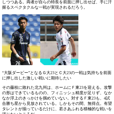
しつつある。両者が自らの特長を前面に押し出せば、手に汗
握るスペクタクルな一戦が実現されるだろう。
“大阪ダービー”となるＧ大23とＣ大23の一戦は気持ちを前面
に押し出した激しい戦いに期待したい
その藤枝に敗れた北九州は、ホームにＦ東23を迎える。攻撃
の形はできているものの、フィニッシュ精度が足りず、なか
なか浮上のきっかけを掴めていない。対するＦ東23も、4試
合勝ち星から見放されている。しかもその間、無得点。有望
タレントが揃っているだけに、若さあふれる積極的な戦いを