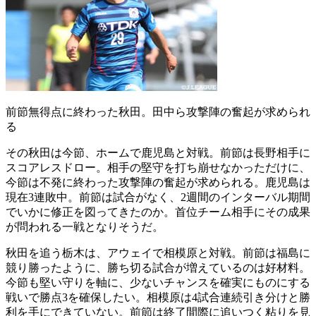
前節無得点に終わった秋田。田中ら攻撃陣の奮起が求められ
る
その秋田は今節、ホームで鹿児島と対戦。前節は長野相手に
スコアレスドロー。相手の堅守を打ち崩せなかっただけに、
今節は不発に終わった攻撃陣の奮起が求められる。鹿児島は
現在3連敗中。前節は試合がなく、2週間のインターバル期間
でいかに修正を図ってきたのか。首位チーム相手にその成果
が問われる一戦となりそうだ。
秋田を追う栃木は、アウェイで相模原と対戦。前節は福島に
競り勝ったように、勝ち切る試合が増えているのは好材料。
今節も堅い守りを軸に、少ないチャンスを確実にものにする
戦いで勝点3を確保したい。相模原は4試合連続引き分けと勝
利を手にできていない。前節は終了間際に追いつく粘りを見