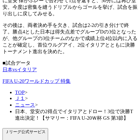
に堂安 律がボレーで合わせて1点を返すと、50分には再び堂
安。今度は密集を縫うドリブルからゴールを挙げ、試合を振
り出しに戻してみせる。
その後は、両者決め手を欠き、試合は2-2の引き分けで終
了。勝点4とした日本は得失点差でグループDの3位となった
が、他グループの3位チームのなかで成績上位4位以内に入る
ことが確定し、首位ウルグアイ、2位イタリアとともに決勝
トーナメント進出を決めた。
■試合データ
日本vsイタリア
FIFA U-20ワールドカップ 特集
TOP
>
Ｊ１
>
ニュース
>
日本、堂安の2得点でイタリアとドロー！3位で決勝T
進出決定！【サマリー：FIFA U-20Ｗ杯 GS 第3節】
Ｊリーグ公式サービス