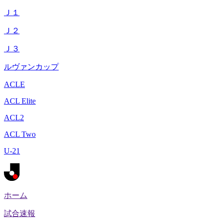
Ｊ１
Ｊ２
Ｊ３
ルヴァンカップ
ACLE
ACL Elite
ACL2
ACL Two
U-21
ホーム
試合速報