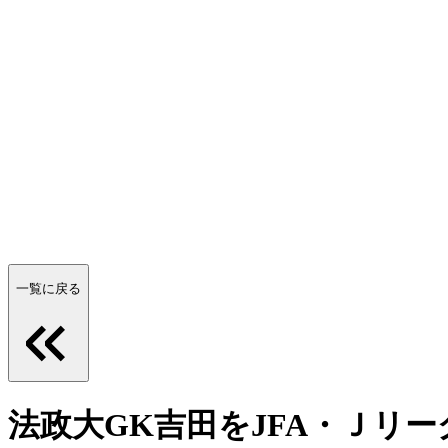
一覧に戻る
法政大GK吉田をJFA・Ｊリ