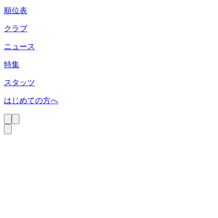
順位表
クラブ
ニュース
特集
スタッツ
はじめての方へ