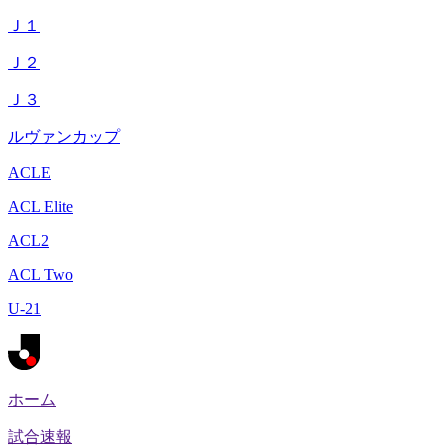
Ｊ１
Ｊ２
Ｊ３
ルヴァンカップ
ACLE
ACL Elite
ACL2
ACL Two
U-21
ホーム
試合速報