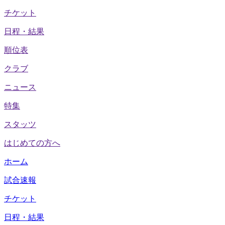
チケット
日程・結果
順位表
クラブ
ニュース
特集
スタッツ
はじめての方へ
ホーム
試合速報
チケット
日程・結果