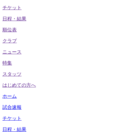
チケット
日程・結果
順位表
クラブ
ニュース
特集
スタッツ
はじめての方へ
ホーム
試合速報
チケット
日程・結果