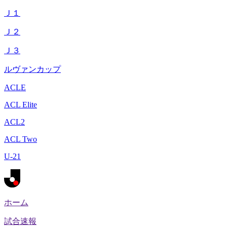
Ｊ１
Ｊ２
Ｊ３
ルヴァンカップ
ACLE
ACL Elite
ACL2
ACL Two
U-21
ホーム
試合速報