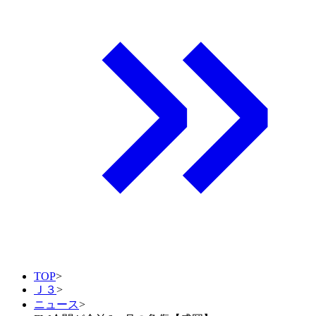
TOP
>
Ｊ３
>
ニュース
>