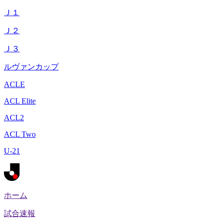
Ｊ１
Ｊ２
Ｊ３
ルヴァンカップ
ACLE
ACL Elite
ACL2
ACL Two
U-21
ホーム
試合速報