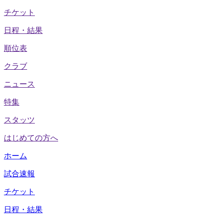
チケット
日程・結果
順位表
クラブ
ニュース
特集
スタッツ
はじめての方へ
ホーム
試合速報
チケット
日程・結果