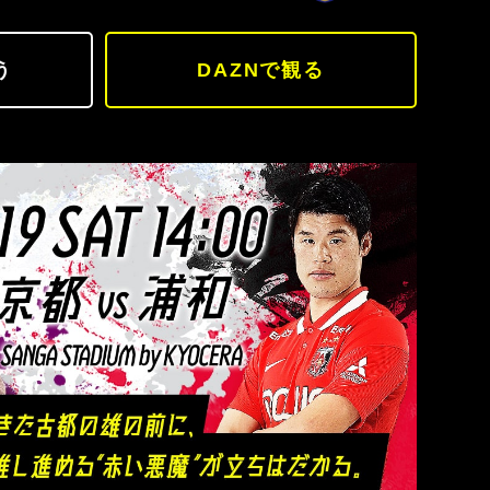
う
DAZNで観る