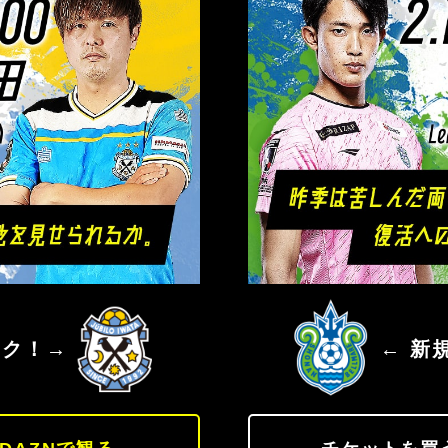
ジュビロ磐田
湘南ベル
ック！→
← 新