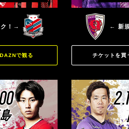
北海道コンサドーレ札幌
京都サンガF
ック！→
← 新
DAZNで観る
チケットを買