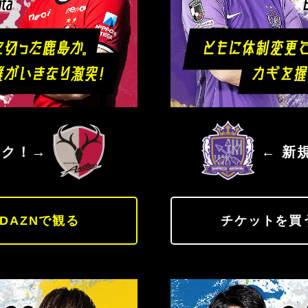
鹿島アントラーズ
サンフレ
ック！→
← 新
DAZNで観る
チケットを買