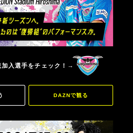
ッチェ広島
サガン鳥栖
規加入選手をチェック！→
う
DAZNで観る