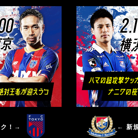
ＦＣ東京
横浜Ｆ・
ック！→
← 新