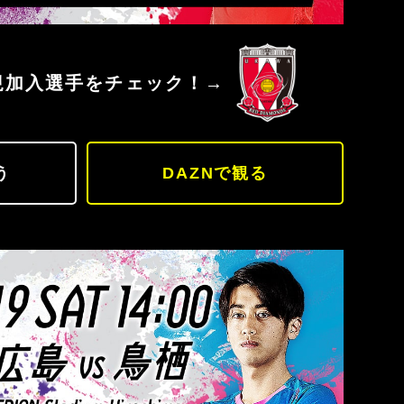
.C.
浦和レッズ
規加入選手をチェック！→
う
DAZNで観る