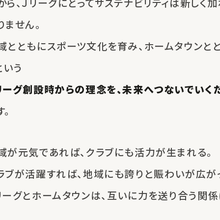
から、Ｊリーグにとってサステナビリティは
新しく加
りません。
域とともにスポーツ文化を育み、
ホームタウンと
という
リーグ創設時からの理念を、
未来へつないでいく
す。
域が元気であれば、
クラブにも活力が生まれる。
ラブが活躍すれば、
地域にも誇りと賑わいが広がっ
リーグとホームタウンは、
互いに力を送り合う関係