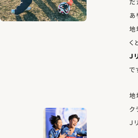
だ
あ
地
く
Ｊ
で
地
ク
Ｊ