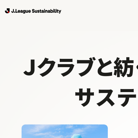
Ｊクラブと紡
サス