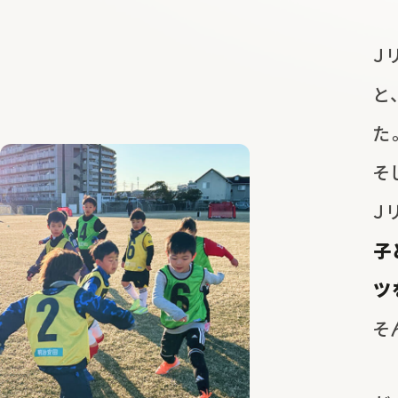
Ｊ
と
た
そ
Ｊ
子
ツ
そ