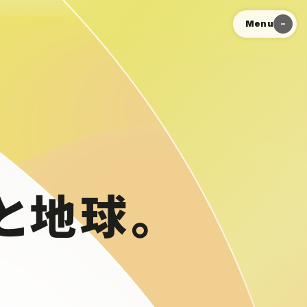
Menu
と地球。