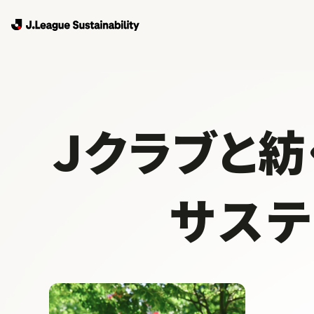
Ｊクラブと紡
サス