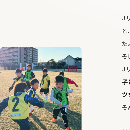
Ｊ
と
た
そ
Ｊ
子
ツ
そ