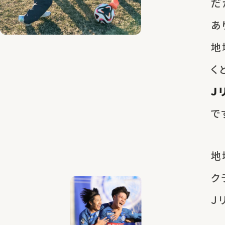
だ
あ
地
く
Ｊ
で
地
ク
Ｊ