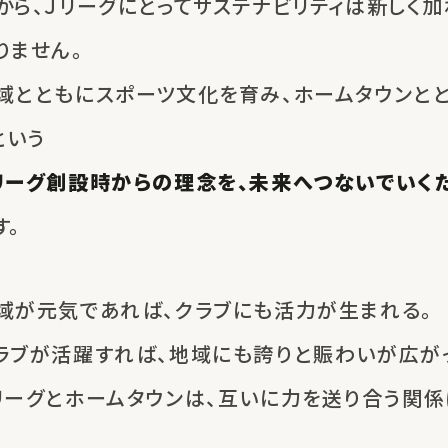
から、Ｊリーグにとってサステナビリティは
新しく加
りません。
域とともにスポーツ文化を育み、
ホームタウンと
という
リーグ創設時からの理念を、
未来へつないでいく
す。
域が元気であれば、
クラブにも活力が生まれる。
ラブが活躍すれば、
地域にも誇りと賑わいが広がっ
リーグとホームタウンは、
互いに力を送り合う関係