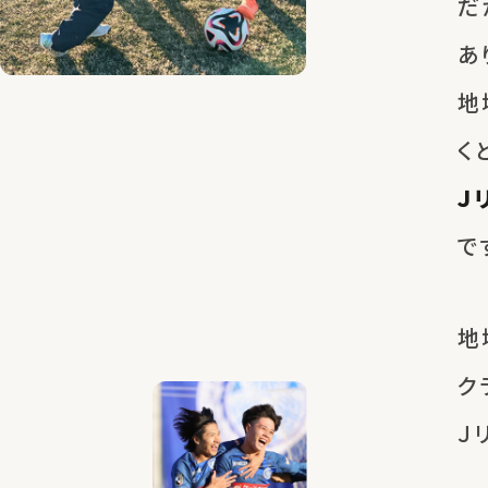
だ
あ
地
く
Ｊ
で
地
ク
Ｊ