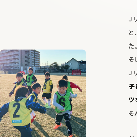
Ｊ
と
た
そ
Ｊ
子
ツ
そ