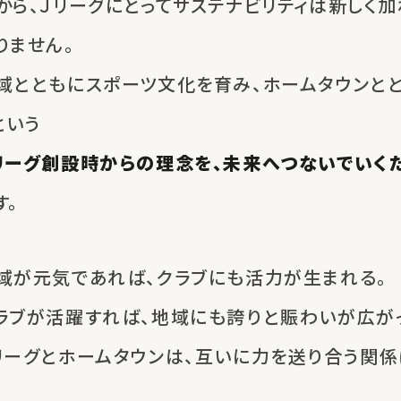
から、Ｊリーグにとってサステナビリティは
新しく加
りません。
域とともにスポーツ文化を育み、
ホームタウンと
という
リーグ創設時からの理念を、
未来へつないでいく
す。
域が元気であれば、
クラブにも活力が生まれる。
ラブが活躍すれば、
地域にも誇りと賑わいが広がっ
リーグとホームタウンは、
互いに力を送り合う関係