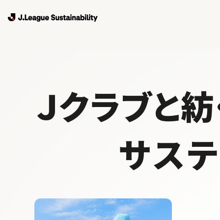
Ｊクラブと紡
サス