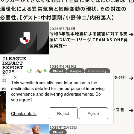
温暖化による異常気象と気候変動の現状、その対策の
必要性。【ゲスト：中村憲剛/小野伸二/内田篤人】
2026年7月31日
令和8年熊本地震による被害に対する支
援について～Ｊリーグ TEAM AS ONE募
金実施～
2026年6月26日
Planet
People
Community
Ｊリーグインパクトレポート2025を発行
2026年5月18日
Planet
People
Community
２０２６Ｊリーグシャレン！アウォーズ各
賞決定のお知らせ
2025年12月23日
Planet