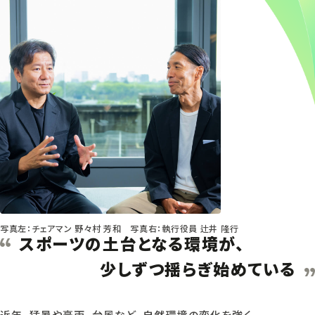
写真左：チェアマン 野々村 芳和 写真右：執行役員 辻井 隆行
スポーツの土台となる環境が、
少しずつ揺らぎ始めている
近年、猛暑や豪雨、台風など、自然環境の変化を強く