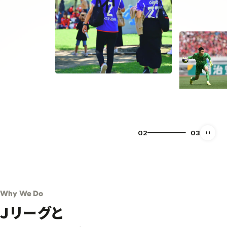
03
03
自動再
Why We Do
Ｊリーグと