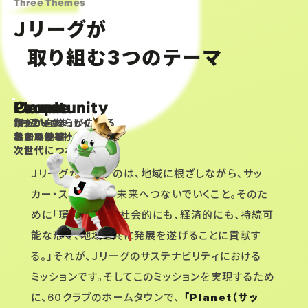
Three Themes
Ｊリーグが
取り組む
つのテーマ
3
Planet
People
Community
サッカーの
誰もが自分らしく
「お互いさま」が広がる
ある風景を
参加できる社会へ
温かい地域へ
次世代につなぐ
Ｊリーグが目指すのは、地域に根ざしながら、サッ
カー・スポーツを、未来へつないでいくこと。そのた
めに「環境的にも、社会的にも、経済的にも、持続可
能な形で、地域と共に発展を遂げることに貢献す
る。」それが、Ｊリーグのサステナビリティにおける
ミッションです。そしてこのミッションを実現するため
に、60クラブのホームタウンで、
「Planet（サッ