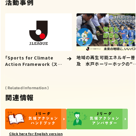
活動事例
地域の再生可能エネルギー普
「Sports for Climate
及 水戸ホーリーホックの"
Action Framework （ス
うひとつの挑戦"「電気も 野菜
ポーツを通じた気候行動枠組
も 育てるクラブへ」
み）」への署名
( Related Information )
関連情報
Click here for English version