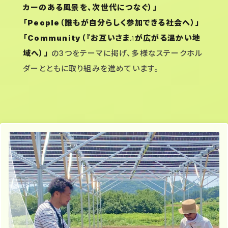
カーのある風景を、次世代につなぐ）」
「People（誰もが自分らしく参加できる社会へ）」
「Community（『お互いさま』が広がる温かい地
域へ）」
の3つをテーマに掲げ、多様なステークホル
ダーとともに取り組みを進めています。