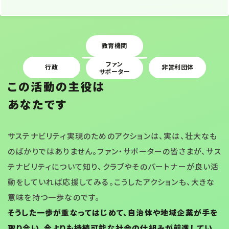
教育機関
Ｊリーグ
Ｊクラブ
ファン
メディア
行政
非営利団体
企業
サポーター
この活動の主役は
あなたです
サステナビリティ実現のためのアクションは、実は、壮大なも
のばかりではありません。ファン・サポーターの皆さまが、サス
テナビリティについて知り、クラブやそのパートナーが良い活
動をしていれば応援してみる。こうしたアクションも、大きな
意味を持つ一歩なのです。
そうした一歩が重なってはじめて、自治体や地域企業が手を
取り合い、今よりも持続可能な社会の仕組みが前進してい