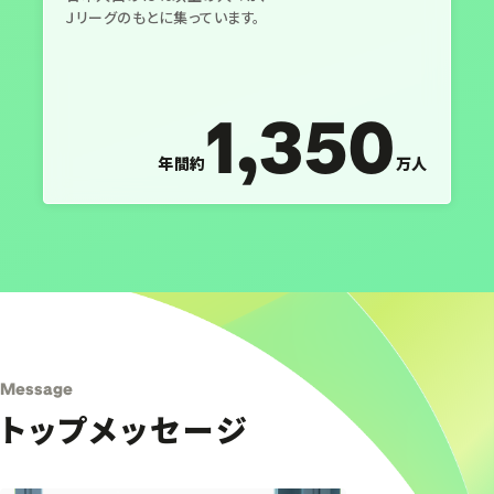
Ｊリーグのもとに集っています。
1,350
年間約
万人
Message
トップメッセージ