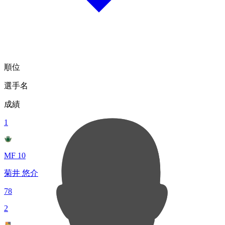
順位
選手名
成績
1
MF 10
菊井 悠介
78
2