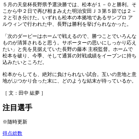
５月の天皇杯長野県予選決勝では、松本が１－０と勝利。そ
こから中２日で再び相まみえた明治安田Ｊ３第５節では２－
２と引き分けた。いずれも松本の本拠地であるサンプロ ア
ルウィンで行われた中、長野は勝利を挙げられなかった。
「次のダービーはホームで戦えるので、勝つことでいろんな
ものが清算されると思う。サポーターの思いにしっかり応え
たい」と先を見据えていた長野の藤本 主税監督。ホームで
松本を破り、今季、そして通算の対戦成績をイーブンに持ち
込みたいところだ。
松本からしても、絶対に負けられない試合。互いの意地と意
地がぶつかり合った末に、どのような結末が待っているか。
［ 文：田中 紘夢 ］
注目選手
※随時更新
得点総数