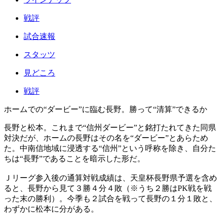
戦評
試合速報
スタッツ
見どころ
戦評
ホームでの“ダービー”に臨む長野。勝って“清算”できるか
長野と松本。これまで“信州ダービー”と銘打たれてきた同県
対決だが、ホームの長野はその名を“ダービー”とあらため
た。中南信地域に浸透する“信州”という呼称を除き、自分た
ちは“長野”であることを暗示した形だ。
Ｊリーグ参入後の通算対戦成績は、天皇杯長野県予選を含め
ると、長野から見て３勝４分４敗（※うち２勝はPK戦を戦
った末の勝利）。今季も２試合を戦って長野の１分１敗と、
わずかに松本に分がある。