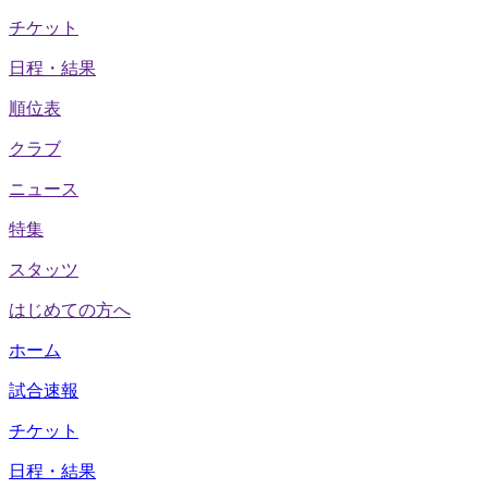
チケット
日程・結果
順位表
クラブ
ニュース
特集
スタッツ
はじめての方へ
ホーム
試合速報
チケット
日程・結果