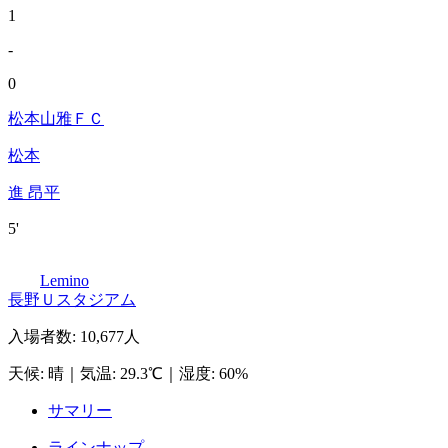
1
-
0
松本山雅ＦＣ
松本
進 昂平
5'
Lemino
長野Ｕスタジアム
入場者数
:
10,677人
天候
:
晴
｜
気温
:
29.3℃
｜
湿度
:
60%
サマリー
ラインナップ