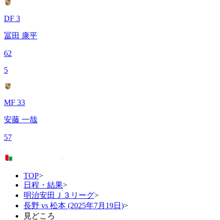
DF 3
冨田 康平
62
5
MF 33
安藤 一哉
57
TOP
>
日程・結果
>
明治安田Ｊ３リーグ
>
長野 vs 松本 (2025年7月19日)
>
見どころ