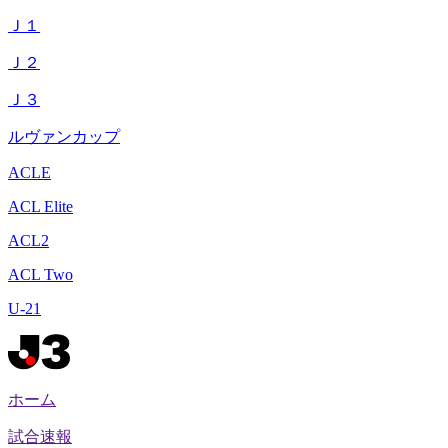
Ｊ１
Ｊ２
Ｊ３
ルヴァンカップ
ACLE
ACL Elite
ACL2
ACL Two
U-21
ホーム
試合速報