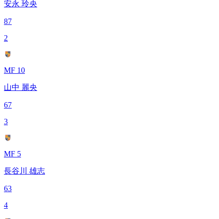
安永 玲央
87
2
MF 10
山中 麗央
67
3
MF 5
長谷川 雄志
63
4