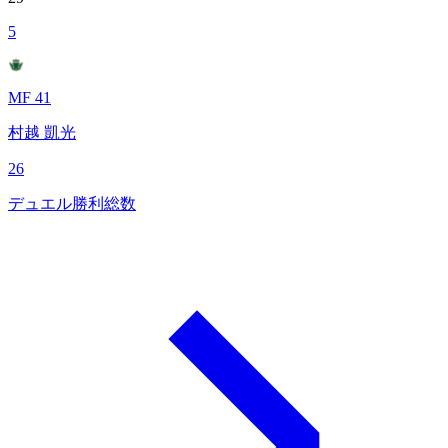
5
MF 41
村越 凱光
26
デュエル勝利総数