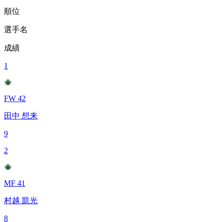
順位
選手名
成績
1
FW 42
田中 想来
9
2
MF 41
村越 凱光
8