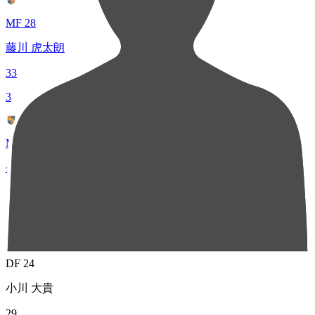
MF 28
藤川 虎太朗
33
3
MF 5
長谷川 雄志
32
4
DF 24
小川 大貴
29