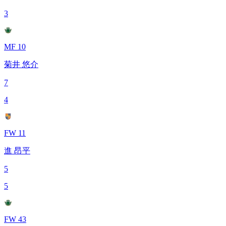
3
MF 10
菊井 悠介
7
4
FW 11
進 昂平
5
5
FW 43