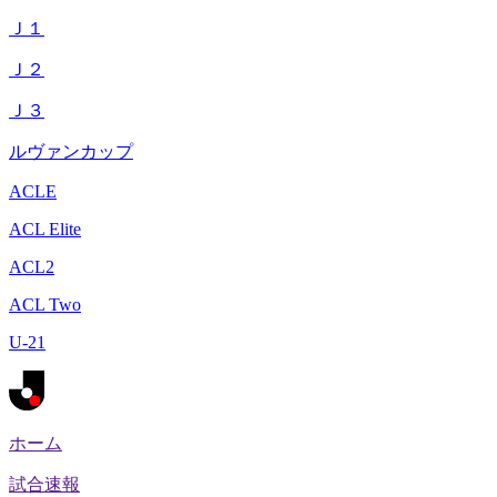
Ｊ１
Ｊ２
Ｊ３
ルヴァンカップ
ACLE
ACL Elite
ACL2
ACL Two
U-21
ホーム
試合速報