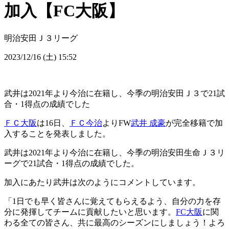
加入【FC大阪】
明治安田Ｊ３リーグ
2023/12/16 (土) 15:52
武井は2021年より今治に在籍し、今季の明治安田Ｊ３で21試
合・1得点の成績でした
ＦＣ大阪
は16日、
ＦＣ今治
よりFW
武井 成豪
が完全移籍で加
入することを発表しました。
武井は2021年より今治に在籍し、今季の明治安田生命Ｊ３リ
ーグで21試合・1得点の成績でした。
加入にあたり武井は次のようにコメントしています。
「1日でも早く皆さんに覚えてもらえるよう、自分の力を存
分に発揮してチームに貢献したいと思います。
FC大阪
に関
わる全ての皆さん、共に最高のシーズンにしましょう！よろ