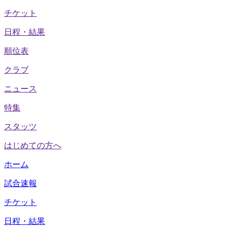
チケット
日程・結果
順位表
クラブ
ニュース
特集
スタッツ
はじめての方へ
ホーム
試合速報
チケット
日程・結果