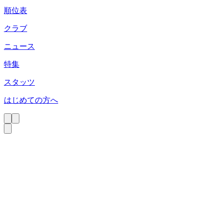
順位表
クラブ
ニュース
特集
スタッツ
はじめての方へ