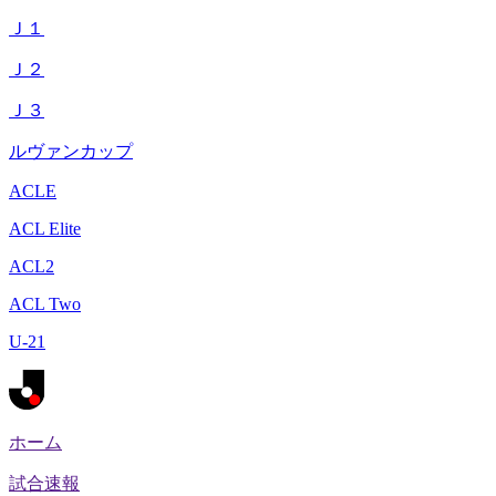
Ｊ１
Ｊ２
Ｊ３
ルヴァンカップ
ACLE
ACL Elite
ACL2
ACL Two
U-21
ホーム
試合速報