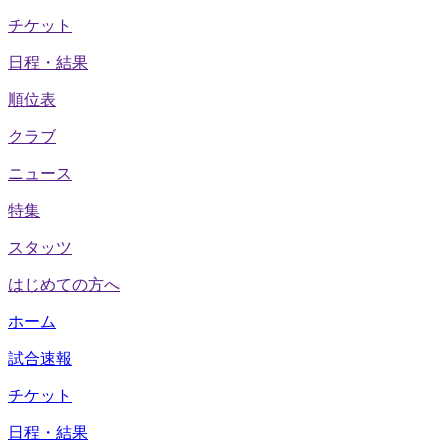
チケット
日程・結果
順位表
クラブ
ニュース
特集
スタッツ
はじめての方へ
ホーム
試合速報
チケット
日程・結果