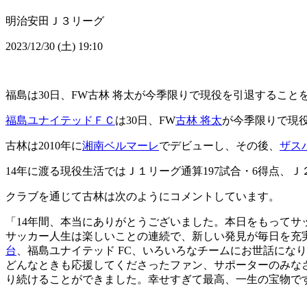
明治安田Ｊ３リーグ
2023/12/30 (土) 19:10
福島は30日、FW古林 将太が今季限りで現役を引退すること
福島ユナイテッドＦＣ
は30日、FW
古林 将太
が今季限りで現
古林は2010年に
湘南ベルマーレ
でデビューし、その後、
ザス
14年に渡る現役生活ではＪ１リーグ通算197試合・6得点、Ｊ
クラブを通じて古林は次のようにコメントしています。
「14年間、本当にありがとうございました。本日をもって
サッカー人生は楽しいことの連続で、新しい発見が毎日を充
台
、福島ユナイテッド FC、いろいろなチームにお世話に
どんなときも応援してくださったファン、サポーターのみなさ
り続けることができました。幸せすぎて最高、一生の宝物で