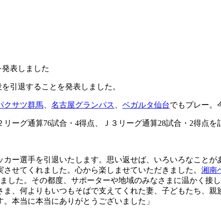
を発表しました
役を引退することを発表しました。
パクサツ群馬
、
名古屋グランパス
、
ベガルタ仙台
でもプレー。
２リーグ通算76試合・4得点、Ｊ３リーグ通算28試合・2得点
サッカー選手を引退いたします。思い返せば、いろいろなことが
実させてくれました。心から楽しませていただきました。
湘南
なりました。その都度、サポーターや地域のみなさまに温かく接
ま、何よりもいつもそばで支えてくれた妻、子どもたち、親族
す。本当に本当にありがとうございました」