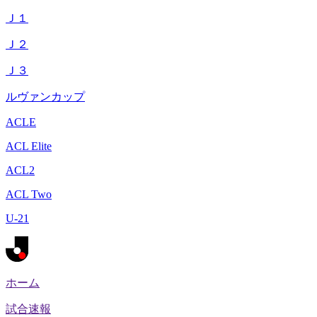
Ｊ１
Ｊ２
Ｊ３
ルヴァンカップ
ACLE
ACL Elite
ACL2
ACL Two
U-21
ホーム
試合速報