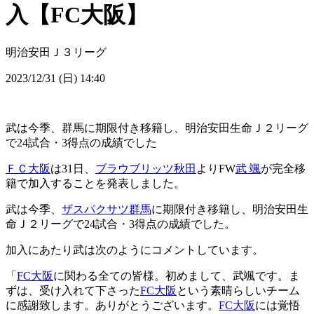
入【FC大阪】
明治安田Ｊ３リーグ
2023/12/31 (日) 14:40
武は今季、群馬に期限付き移籍し、明治安田生命Ｊ２リーグ
で24試合・3得点の成績でした
ＦＣ大阪
は31日、
ブラウブリッツ秋田
よりFW
武 颯
が完全移
籍で加入することを発表しました。
武は今季、
ザスパクサツ群馬
に期限付き移籍し、明治安田生
命Ｊ２リーグで24試合・3得点の成績でした。
加入にあたり武は次のようにコメントしています。
「
FC大阪
に関わる全ての皆様。初めまして、武颯です。ま
ずは、受け入れて下さった
FC大阪
という素晴らしいチーム
に感謝致します。ありがとうございます。
FC大阪
には覚悟