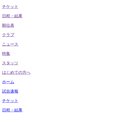
チケット
日程・結果
順位表
クラブ
ニュース
特集
スタッツ
はじめての方へ
ホーム
試合速報
チケット
日程・結果